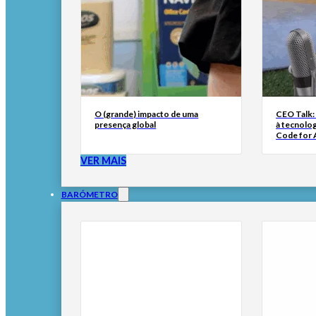
O (grande) impacto de uma
CEO Talk:
presença global
à tecnolog
Code for A
VER MAIS
BARÓMETRO