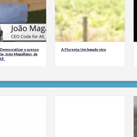
 Democratizar o acesso
A Floresta: Um legado vivo
ia, João Magalhães, da
ll_