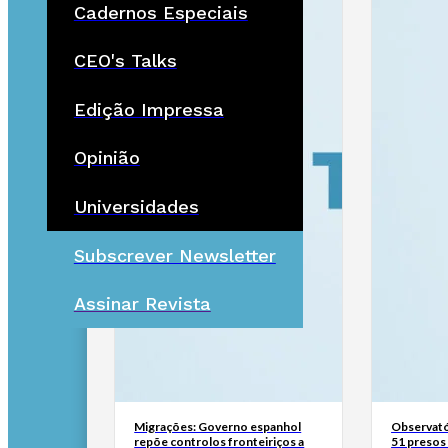
Cadernos Especiais
CEO's Talks
Edição Impressa
Opinião
Universidades
Subscrever Newsletter
Assinar Revista
Migrações: Governo espanhol
Observató
repõe controlos fronteiriços a
51 presos 