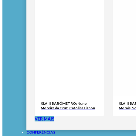
XLVIII BARÓMETRO: Nuno
XLVIII B
Moreira da Cruz, Católica Lisbon
Morais, S
VER MAIS
CONFERÊNCIAS