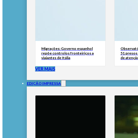
Migrações: Governo espanhol
Observató
repõe controlos fronteiriços a
51 presos 
viajantes de Itália
de atençã
VER MAIS
EDIÇÃO IMPRESSA