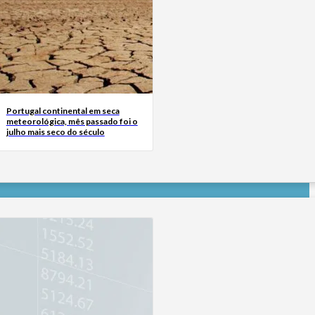
Portugal continental em seca
meteorológica, mês passado foi o
julho mais seco do século