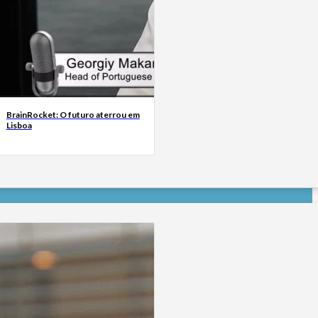
BrainRocket: O futuro aterrou em
Lisboa