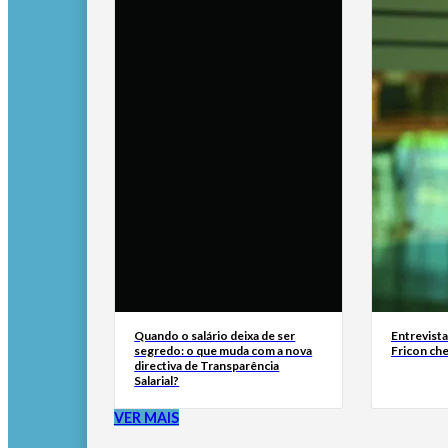
Quando o salário deixa de ser
Entrevist
segredo: o que muda com a nova
Fricon ch
directiva de Transparência
Salarial?
VER MAIS