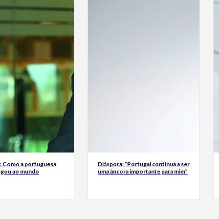
a: Como a portuguesa
Diáspora: “Portugal continua a ser
egou ao mundo
uma âncora importante para mim”