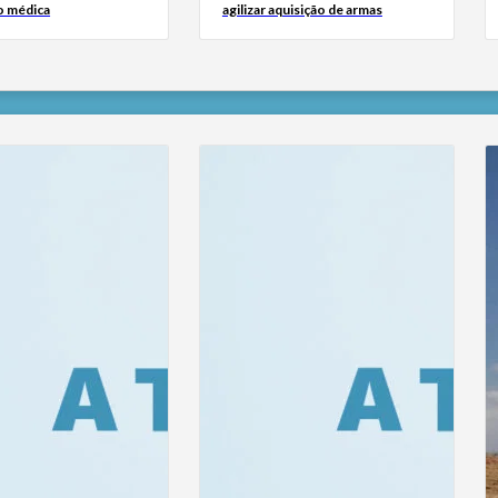
o médica
agilizar aquisição de armas