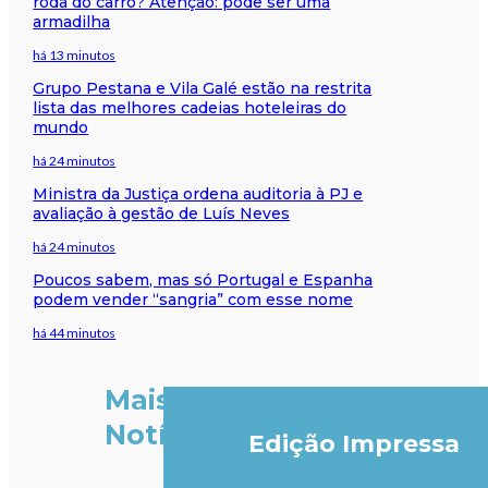
roda do carro? Atenção: pode ser uma
armadilha
há 13 minutos
Grupo Pestana e Vila Galé estão na restrita
lista das melhores cadeias hoteleiras do
mundo
há 24 minutos
Ministra da Justiça ordena auditoria à PJ e
avaliação à gestão de Luís Neves
há 24 minutos
Poucos sabem, mas só Portugal e Espanha
podem vender “sangria” com esse nome
há 44 minutos
Mais
Notícias
Edição Impressa