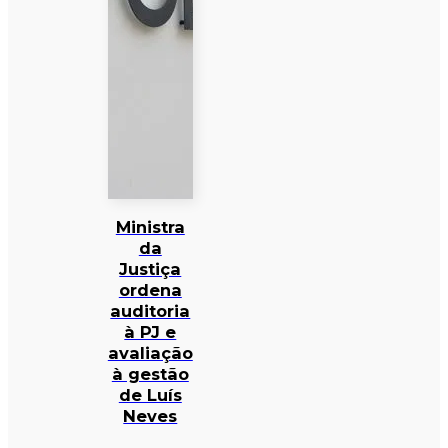
Ministra
da
Justiça
ordena
auditoria
à PJ e
avaliação
à gestão
de Luís
Neves