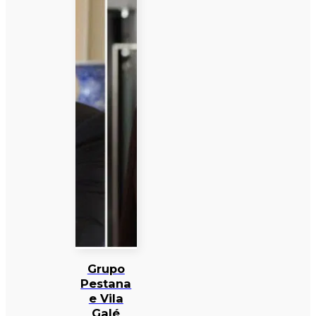
Grupo
Pestana
e Vila
Galé