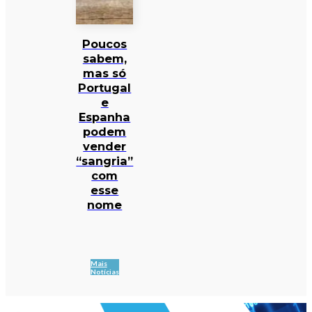
Poucos
sabem,
mas só
Portugal
e
Espanha
podem
vender
“sangria”
com
esse
nome
Mais
Notícias