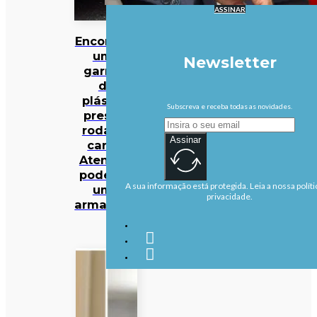
ASSINAR
Encontrou
uma
Newsletter
garrafa
de
plástico
Subscreva e receba todas as novidades.
presa à
roda do
Assinar
carro?
Atenção:
pode ser
A sua informação está protegida. Leia a nossa políti
uma
privacidade.
armadilha