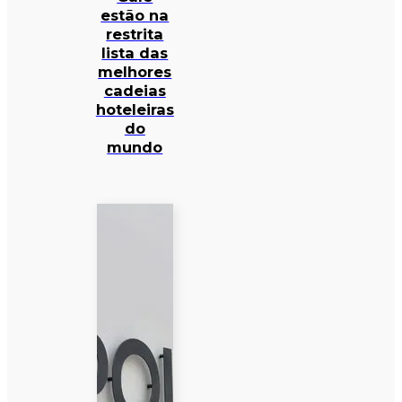
estão na
restrita
lista das
melhores
cadeias
hoteleiras
do
mundo