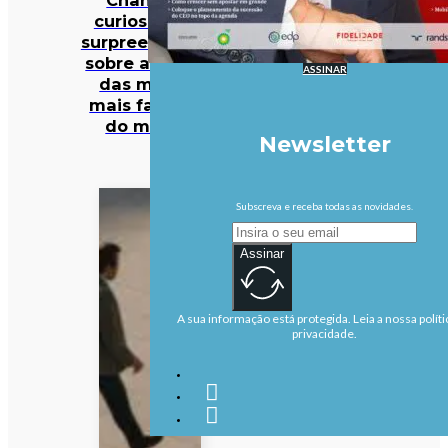
curiosidades
surpreendentes
sobre algumas
ASSINAR
das marcas
mais famosas
do mundo
Newsletter
Subscreva e receba todas as novidades.
Assinar
A sua informação está protegida. Leia a nossa políti
privacidade.