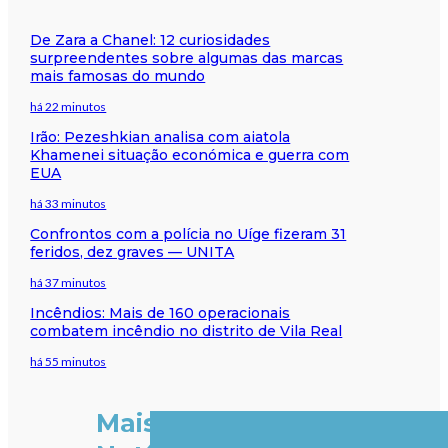
De Zara a Chanel: 12 curiosidades
surpreendentes sobre algumas das marcas
mais famosas do mundo
há 22 minutos
Irão: Pezeshkian analisa com aiatola
Khamenei situação económica e guerra com
EUA
há 33 minutos
Confrontos com a polícia no Uíge fizeram 31
feridos, dez graves — UNITA
há 37 minutos
Incêndios: Mais de 160 operacionais
combatem incêndio no distrito de Vila Real
há 55 minutos
Mais