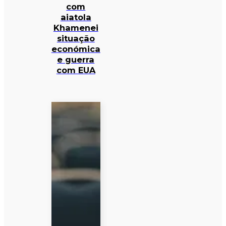
com
aiatola
Khamenei
situação
económica
e guerra
com EUA