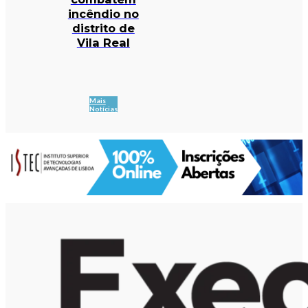
incêndio no
distrito de
Vila Real
Mais
Notícias