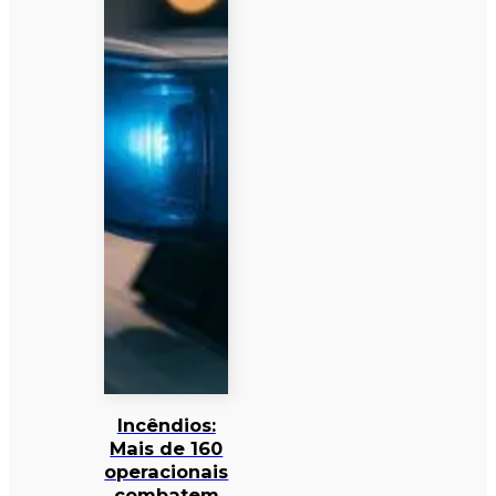
Incêndios:
Mais de 160
operacionais
combatem