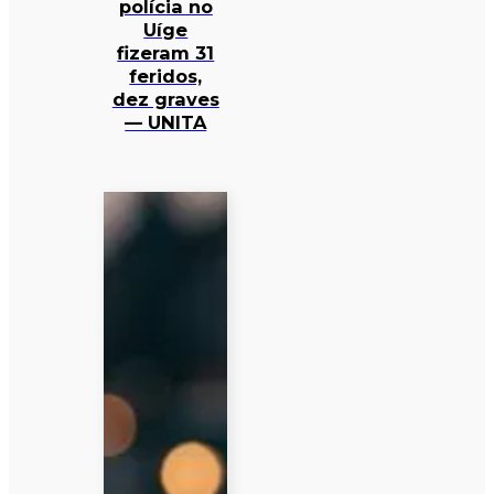
polícia no
Uíge
fizeram 31
feridos,
dez graves
— UNITA