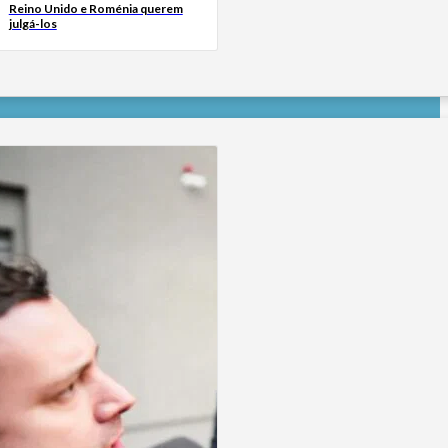
Reino Unido e Roménia querem
julgá-los