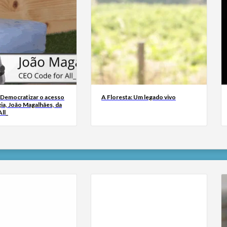
 Democratizar o acesso
A Floresta: Um legado vivo
ia, João Magalhães, da
ll_