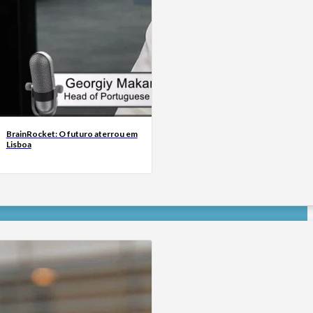
BrainRocket: O futuro aterrou em
Lisboa