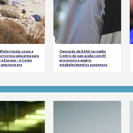
Bielorrússia: como a
Operação da ASAE na região
se tornou uma arma para
Centro do país acaba com 45
 a Europa – e Ceuta
processos e quatro
r uma nova era
estabelecimentos suspensos