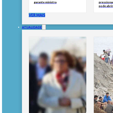
garante ministra
pressionar
pode abri
VER MAIS
ATUALIDADE