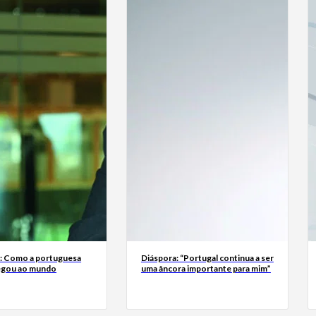
a: Como a portuguesa
Diáspora: “Portugal continua a ser
egou ao mundo
uma âncora importante para mim”