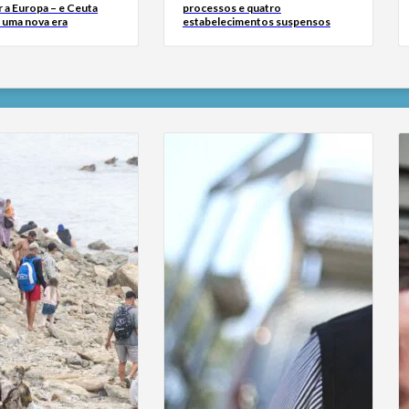
 a Europa – e Ceuta
processos e quatro
r uma nova era
estabelecimentos suspensos