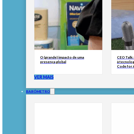
O (grande) impacto de uma
CEO Talk:
presença global
à tecnolog
Code for A
VER MAIS
BARÓMETRO