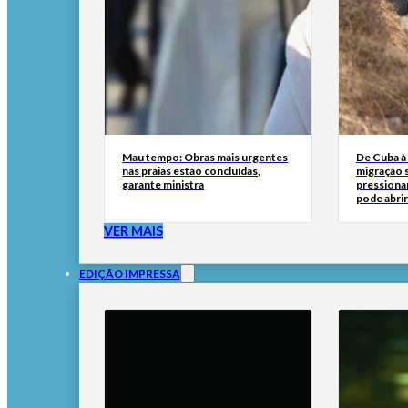
Mau tempo: Obras mais urgentes
De Cuba à 
nas praias estão concluídas,
migração 
garante ministra
pressionar
pode abri
VER MAIS
EDIÇÃO IMPRESSA