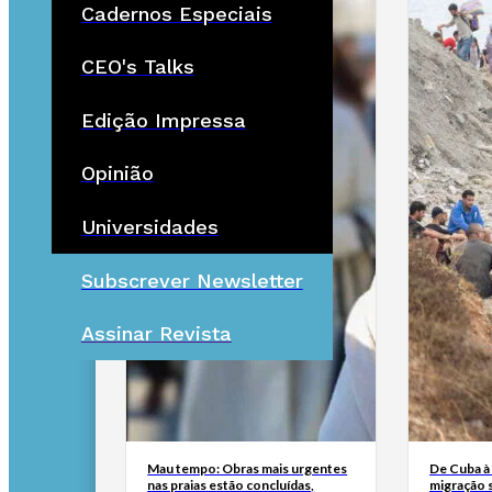
Cadernos Especiais
CEO's Talks
Edição Impressa
Opinião
Universidades
Subscrever Newsletter
Assinar Revista
Mau tempo: Obras mais urgentes
De Cuba à 
nas praias estão concluídas,
migração 