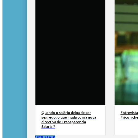
Quando o salário deixa de ser
Entrevist
segredo: o que muda com a nova
Fricon ch
directiva de Transparência
Salarial?
VER MAIS