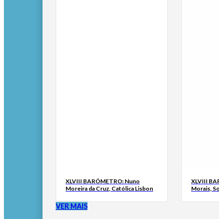
XLVIII BARÓMETRO: Nuno
XLVIII B
Moreira da Cruz, Católica Lisbon
Morais, S
VER MAIS