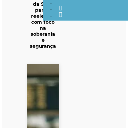
da Silva
para a
reeleição
com foco
na
soberania
e
segurança