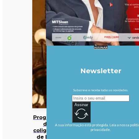
ASSINAR
Newsletter
Subscreva e receba todas as novidades.
Assinar
Programa
da
A sua informação está protegida. Leia a nossa políti
coligação
privacidade.
de Lula