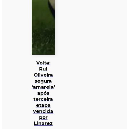
Volta:
Rui
Oliveira
segura
‘amarela’
após
terceira
etapa
vencida
por
Linarez