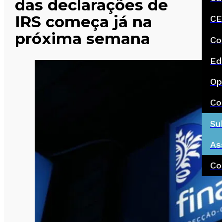
das declarações de
IRS começa já na
CE
próxima semana
Co
Ed
Op
Co
Su
As
Co