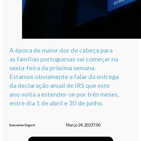
A época de maior dor de cabeça para
as famílias portuguesas vai começar na
sexta-feira da próxima semana.
Estamos obviamente a falar da entrega
da declaração anual de IRS que este
ano volta a estender-se por três meses,
entre dia 1 de abril e 30 de junho.
Março 24, 2023
7:00
Executive Digest