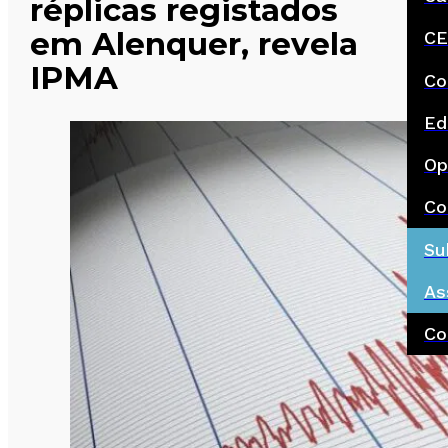
réplicas registados
em Alenquer, revela
CE
IPMA
Co
Ed
Op
Co
Su
As
Co