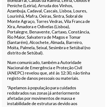
Bombarral, Caldas da Rainha, Leiria, Óbidos e
Peniche (Leiria), Arruda dos Vinhos,
Azambuja, Cadaval, Cascais, Lisboa, Loures,
Lourinhã, Mafra, Oeiras, Sintra, Sobral de
Monte Agraço, Torres Vedras, Vila Franca de
Xira, Amadora e Odivelas (Lisboa),
Portalegre, Benavente, Cartaxo, Constância,
Rio Maior, Salvaterra de Magos e Tomar
(Santarém), Alcochete, Almada, Barreiro,
Moita, Palmela, Seixal, Sesimbra e Setúbal (no
distrito de Setúbal).
Num comunicado, também a Autoridade
Nacional de Emergência e Proteção Civil
(ANEPC) revelou que, até às 12:30, não tinha
registo de danos pessoais ou materiais.
“Apelamos à população para cuidados
redobrados nas zonas já anteriormente
afetadas por movimentos de massa e
instabilidade de estruturas devido aos