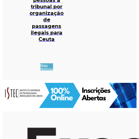
tribunal por
organização
de
passagens
ilegais para
Ceuta
Mais
Notícias