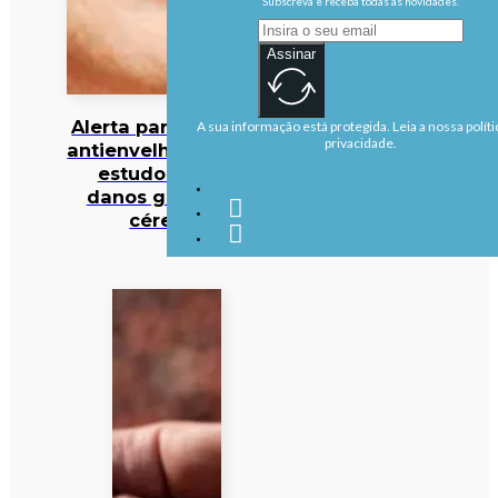
Subscreva e receba todas as novidades.
Assinar
Alerta para cocktail
A sua informação está protegida. Leia a nossa políti
privacidade.
antienvelhecimento:
estudo deteta
danos graves no
cérebro