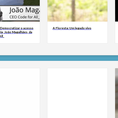
 Democratizar o acesso
A Floresta: Um legado vivo
ia, João Magalhães, da
ll_