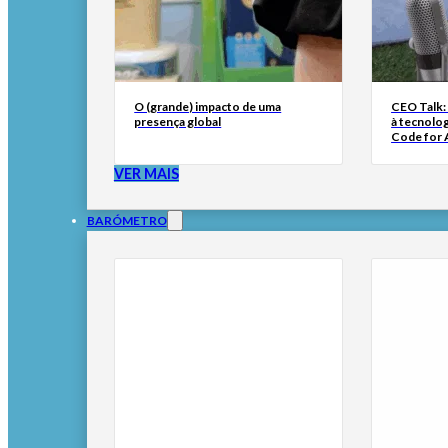
O (grande) impacto de uma
CEO Talk:
presença global
à tecnolog
Code for A
VER MAIS
BARÓMETRO