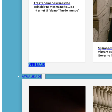
Três fenómenos raros vão
coincidir na mesma noite… e a
Internet já fala no “fim do mundo”
Migrações
migrantes
Governo l
VER MAIS
ATUALIDADE