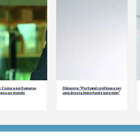
a: Como a portuguesa
Diáspora: “Portugal continua a ser
egou ao mundo
uma âncora importante para mim”