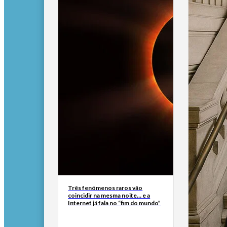
Três fenómenos raros vão
coincidir na mesma noite… e a
Internet já fala no “fim do mundo”