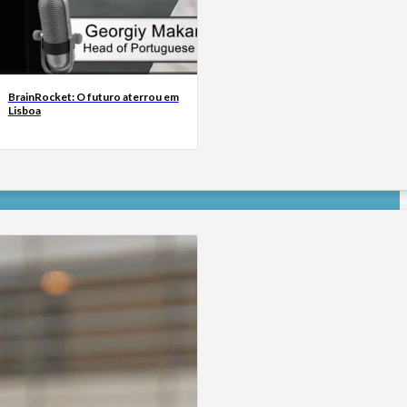
BrainRocket: O futuro aterrou em
Lisboa