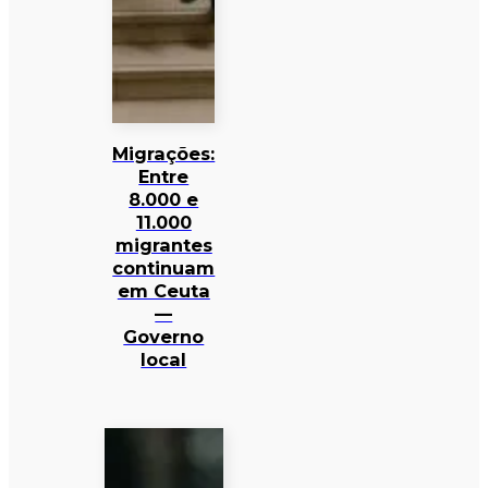
Migrações:
Entre
8.000 e
11.000
migrantes
continuam
em Ceuta
—
Governo
local