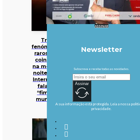
ASSINAR
Três
fenómenos
Newsletter
raros vão
coincidir
na mesma
Subscreva e receba todas as novidades.
noite… e a
Internet já
Assinar
fala no
“fim do
mundo”
A sua informação está protegida. Leia a nossa políti
privacidade.