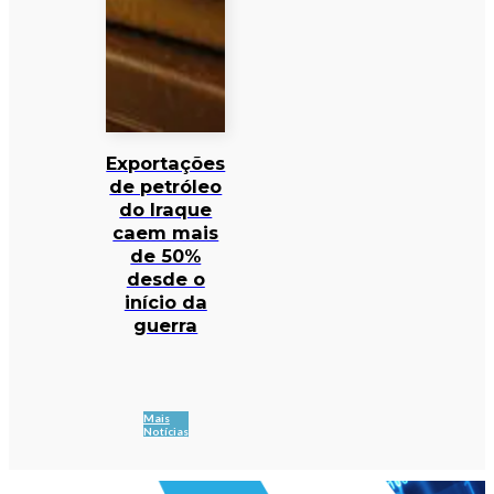
Exportações
de petróleo
do Iraque
caem mais
de 50%
desde o
início da
guerra
Mais
Notícias