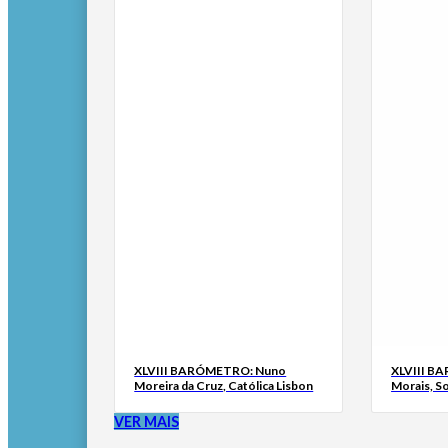
XLVIII BARÓMETRO: Nuno
XLVIII B
Moreira da Cruz, Católica Lisbon
Morais, S
VER MAIS