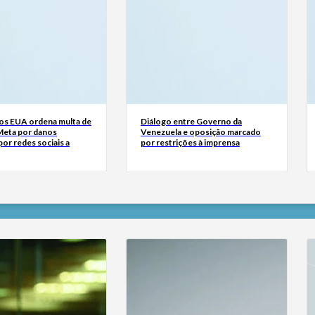
dos EUA ordena multa de
Diálogo entre Governo da
Meta por danos
Venezuela e oposição marcado
or redes sociais a
por restrições à imprensa