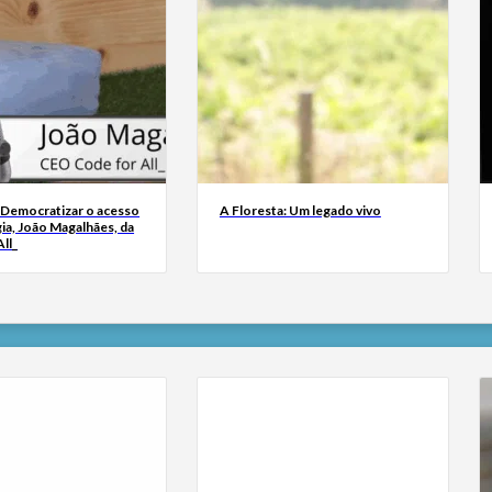
 Democratizar o acesso
A Floresta: Um legado vivo
ia, João Magalhães, da
ll_