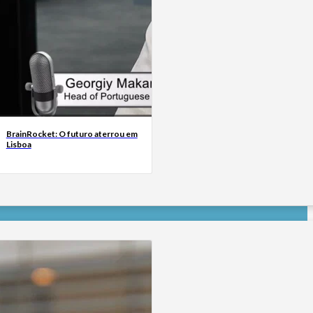
BrainRocket: O futuro aterrou em
Lisboa