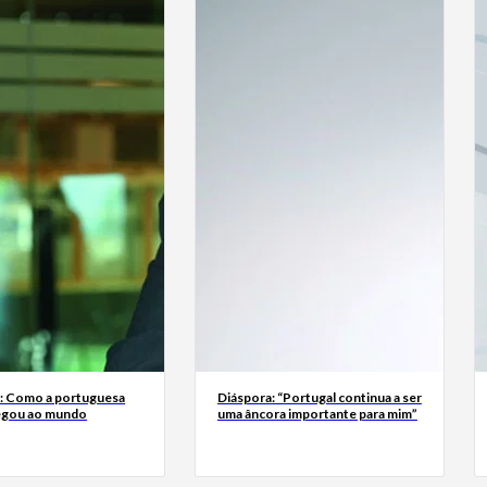
a: Como a portuguesa
Diáspora: “Portugal continua a ser
egou ao mundo
uma âncora importante para mim”