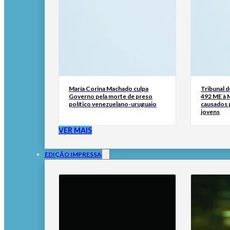
María Corina Machado culpa
Tribunal 
Governo pela morte de preso
492 ME à 
político venezuelano-uruguaio
causados p
jovens
VER MAIS
EDIÇÃO IMPRESSA