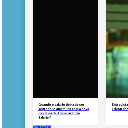
Quando o salário deixa de ser
Entrevist
segredo: o que muda com a nova
Fricon ch
directiva de Transparência
Salarial?
VER MAIS