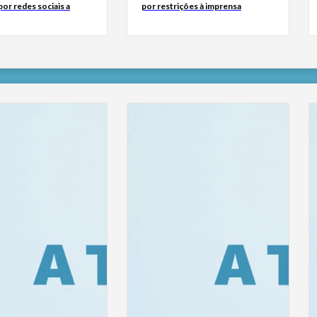
or redes sociais a
por restrições à imprensa