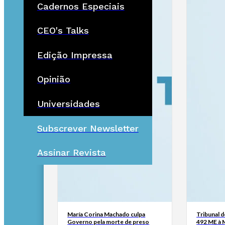
Cadernos Especiais
CEO's Talks
Edição Impressa
Opinião
Universidades
Subscrever Newsletter
Assinar Revista
María Corina Machado culpa
Tribunal 
Governo pela morte de preso
492 ME à 