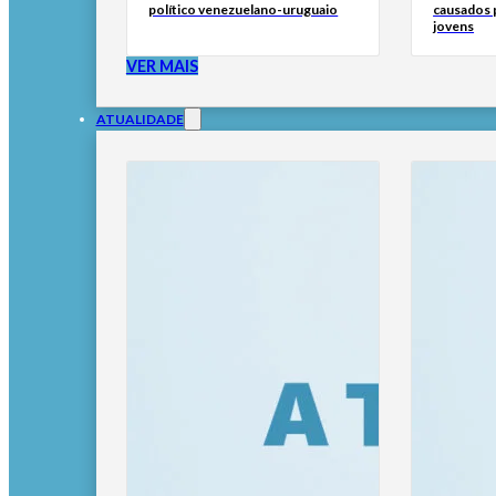
político venezuelano-uruguaio
causados p
jovens
VER MAIS
ATUALIDADE