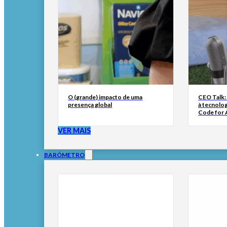
O (grande) impacto de uma
CEO Talk:
presença global
à tecnolog
Code for A
VER MAIS
BARÓMETRO