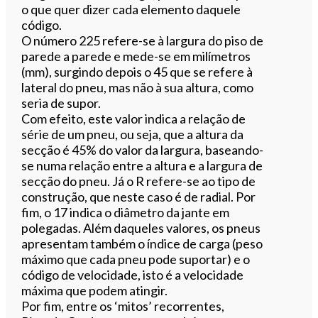
o que quer dizer cada elemento daquele
código.
O número 225 refere-se à largura do piso de
parede a parede e mede-se em milímetros
(mm), surgindo depois o 45 que se refere à
lateral do pneu, mas não à sua altura, como
seria de supor.
Com efeito, este valor indica a relação de
série de um pneu, ou seja, que a altura da
secção é 45% do valor da largura, baseando-
se numa relação entre a altura e a largura de
secção do pneu. Já o R refere-se ao tipo de
construção, que neste caso é de radial. Por
fim, o 17 indica o diâmetro da jante em
polegadas. Além daqueles valores, os pneus
apresentam também o índice de carga (peso
máximo que cada pneu pode suportar) e o
código de velocidade, isto é a velocidade
máxima que podem atingir.
Por fim, entre os ‘mitos’ recorrentes,