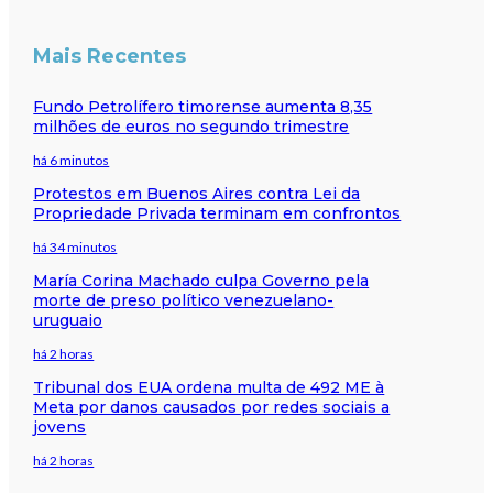
Mais Recentes
Fundo Petrolífero timorense aumenta 8,35
milhões de euros no segundo trimestre
há 6 minutos
Protestos em Buenos Aires contra Lei da
Propriedade Privada terminam em confrontos
há 34 minutos
María Corina Machado culpa Governo pela
morte de preso político venezuelano-
uruguaio
há 2 horas
Tribunal dos EUA ordena multa de 492 ME à
Meta por danos causados por redes sociais a
jovens
há 2 horas