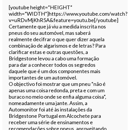
Ouvir este artigo
[youtube height=”HEIGHT”
width=”WIDTH”]https://www.youtube.com/watch?
v=uRDvMjKhR5A&feature=youtu.be[/youtube]
Certamente que já viu a medida inscrita nos
pneus do seu automóvel, mas saberá
realmente decifrar o que quer dizer aquela
combinação de algarismos e de letras? Para
clarificar estas e outras questões, a
Bridgestone levou a cabo uma formação
para dar a conhecer todos os segredos
daquele que é um dos componentes mais
importantes de um automóvel.
O objectivo foi mostrar que um pneu “não é
apenas uma coisa redonda, preta e com um
buraco no meio onde se enfia alguma coisa”,
nomeadamente uma jante. Assim, a
Automonitor foi até às instalações da
Bridgestone Portugal em Alcochete para
receber uma série de ensinamentos e
recomendações sobre pneus, aproveitando