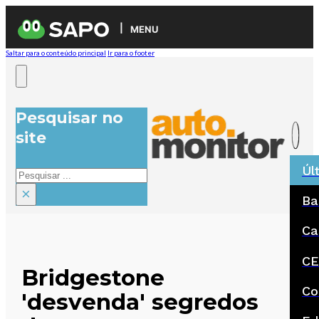
MENU
Saltar para o conteúdo principal
Ir para o footer
Pesquisar no
site
Úl
Pesquisar
×
Ba
Ca
CE
Bridgestone
Co
'desvenda' segredos