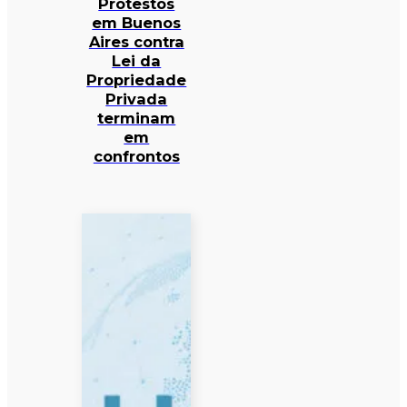
Protestos
em Buenos
Aires contra
Lei da
Propriedade
Privada
terminam
em
confrontos