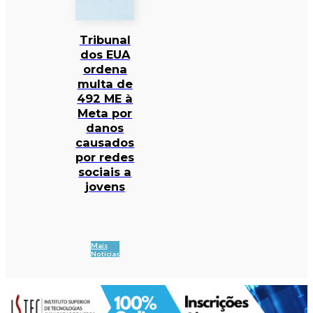
Tribunal
dos EUA
ordena
multa de
492 ME à
Meta por
danos
causados
por redes
sociais a
jovens
Mais
Notícias