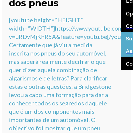
dos pneus
Ed
Op
[youtube height=”HEIGHT”
Co
width=”WIDTH”]https://www.youtube.com/wa
v=uRDvMjKhR5A&feature=youtu.be[/youtube
Su
Certamente que já viu a medida
As
inscrita nos pneus do seu automóvel,
mas saberá realmente decifrar o que
Co
quer dizer aquela combinação de
algarismos e de letras? Para clarificar
estas e outras questões, a Bridgestone
levou a cabo uma formação para dar a
conhecer todos os segredos daquele
que é um dos componentes mais
importantes de um automóvel. O
objectivo foi mostrar que um pneu