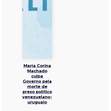
María Corina
Machado
culpa
Governo pela
morte de
preso político
venezuelano-
uruguaio