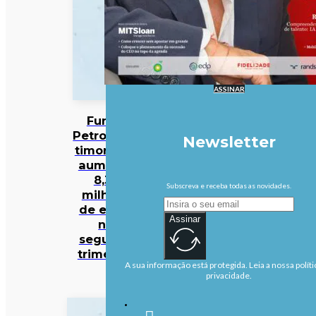
ASSINAR
Fundo
Petrolífero
Newsletter
timorense
aumenta
8,35
Subscreva e receba todas as novidades.
milhões
de euros
Assinar
no
segundo
trimestre
A sua informação está protegida. Leia a nossa políti
privacidade.