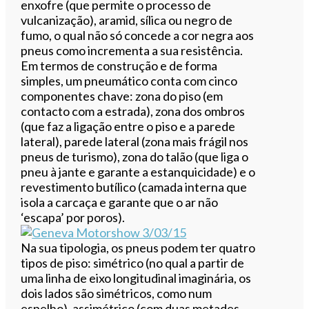
enxofre (que permite o processo de
vulcanização), aramid, sílica ou negro de
fumo, o qual não só concede a cor negra aos
pneus como incrementa a sua resistência.
Em termos de construção e de forma
simples, um pneumático conta com cinco
componentes chave: zona do piso (em
contacto com a estrada), zona dos ombros
(que faz a ligação entre o piso e a parede
lateral), parede lateral (zona mais frágil nos
pneus de turismo), zona do talão (que liga o
pneu à jante e garante a estanquicidade) e o
revestimento butílico (camada interna que
isola a carcaça e garante que o ar não
‘escapa’ por poros).
Na sua tipologia, os pneus podem ter quatro
tipos de piso: simétrico (no qual a partir de
uma linha de eixo longitudinal imaginária, os
dois lados são simétricos, como num
espelho), assimétrico (com duas metades