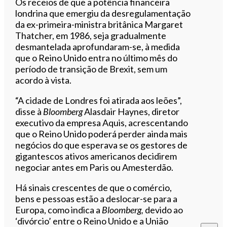
Ouvir este artigo
Os receios de que a potência financeira
londrina que emergiu da desregulamentação
da ex-primeira-ministra britânica Margaret
Thatcher, em 1986, seja gradualmente
desmantelada aprofundaram-se, à medida
que o Reino Unido entra no último mês do
período de transição de Brexit, sem um
acordo à vista.
“A cidade de Londres foi atirada aos leões”,
disse à
Bloomberg
Alasdair Haynes, diretor
executivo da empresa Aquis, acrescentando
que o Reino Unido poderá perder ainda mais
negócios do que esperava se os gestores de
gigantescos ativos americanos decidirem
negociar antes em Paris ou Amesterdão.
Há sinais crescentes de que o comércio,
bens e pessoas estão a deslocar-se para a
Europa, como indica a
Bloomberg,
devido ao
‘divórcio’ entre o Reino Unido e a União