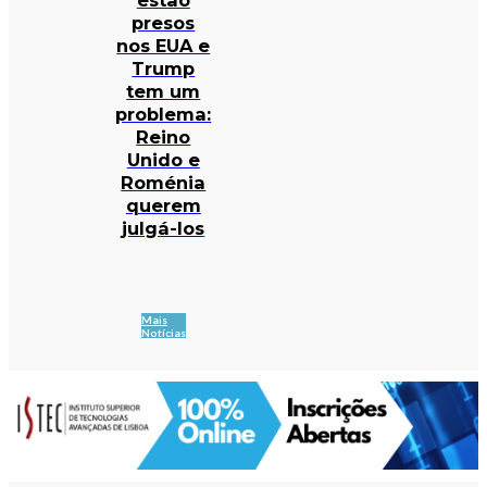
presos
nos EUA e
Trump
tem um
problema:
Reino
Unido e
Roménia
querem
julgá-los
Mais
Notícias