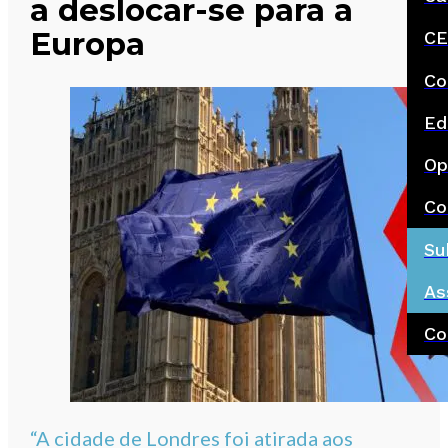
a deslocar-se para a
Europa
CE
Co
Ed
Op
Co
Su
As
Co
“A cidade de Londres foi atirada aos