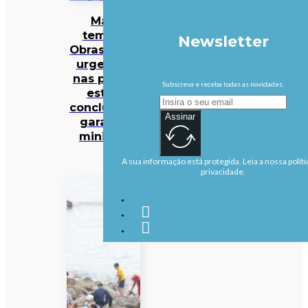
Mau
tempo:
Newsletter
Obras mais
urgentes
nas praias
Subscreva e receba todas as novidades.
estão
concluídas,
Assinar
garante
ministra
A sua informação está protegida. Leia a nossa políti
privacidade.