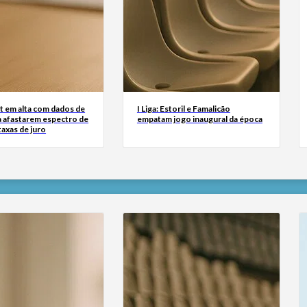
t em alta com dados de
I Liga: Estoril e Famalicão
 afastarem espectro de
empatam jogo inaugural da época
taxas de juro