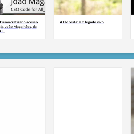
 Democratizar o acesso
A Floresta: Um legado vivo
ia, João Magalhães, da
ll_