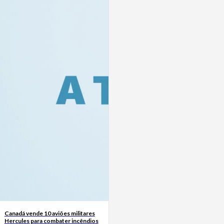
Canadá vende 10 aviões militares
Hercules para combater incêndios