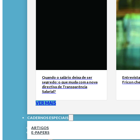
Quando o salário deixa de ser
Entrevist
segredo: o que muda com a nova
Fricon ch
directiva de Transparência
Salarial?
VER MAIS
CADERNOS ESPECIAIS
ARTIGOS
E-PAPERS