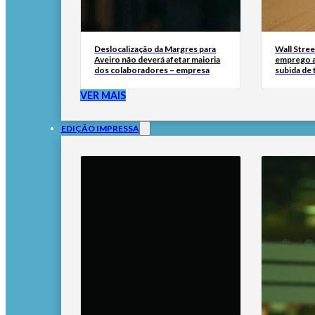
Deslocalização da Margres para
Wall Stree
Aveiro não deverá afetar maioria
emprego a
dos colaboradores – empresa
subida de 
VER MAIS
EDIÇÃO IMPRESSA