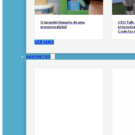
O (grande) impacto de uma
CEO Talk:
presença global
à tecnolog
Code for A
VER MAIS
BARÓMETRO