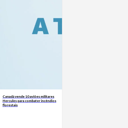
Canadá vende 10 aviões militares
Hercules para combater incêndios
florestais