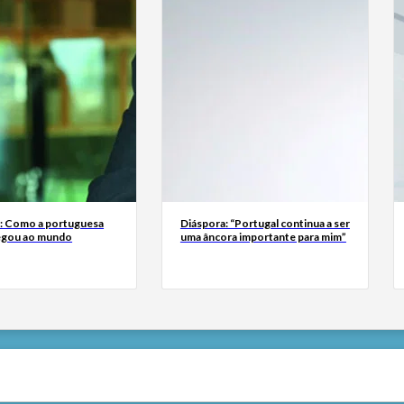
a: Como a portuguesa
Diáspora: “Portugal continua a ser
egou ao mundo
uma âncora importante para mim”