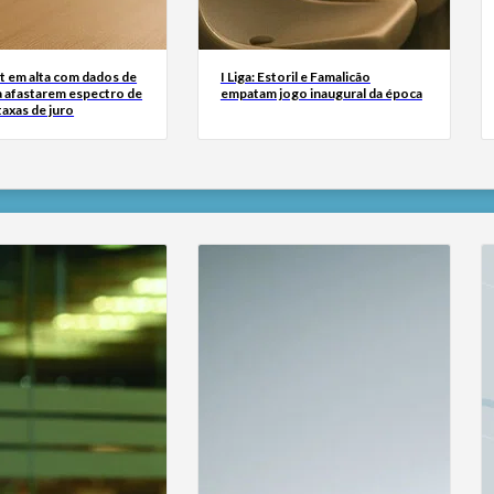
t em alta com dados de
I Liga: Estoril e Famalicão
 afastarem espectro de
empatam jogo inaugural da época
taxas de juro