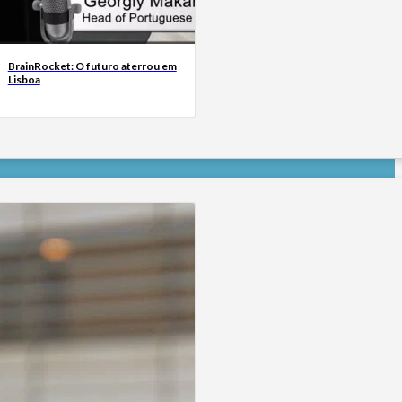
BrainRocket: O futuro aterrou em
Lisboa