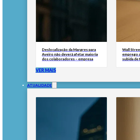
Deslocalização da Margres para
Wall Stree
Aveiro não deverá afetar maioria
emprego a
dos colaboradores – empresa
subida de 
VER MAIS
ATUALIDADE