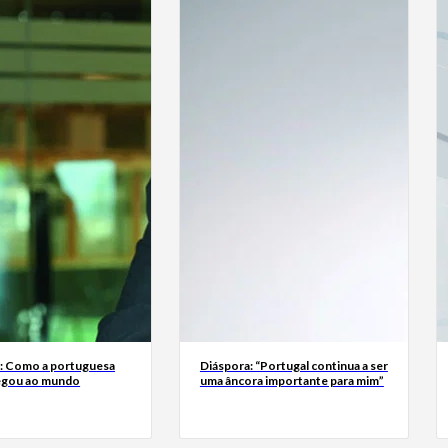
a: Como a portuguesa
Diáspora: “Portugal continua a ser
egou ao mundo
uma âncora importante para mim”