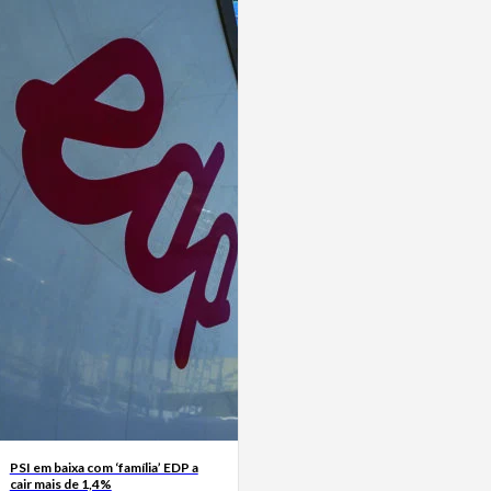
PSI em baixa com ‘família’ EDP a
cair mais de 1,4%