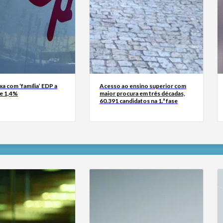
xa com ‘família’ EDP a
Acesso ao ensino superior com
de 1,4%
maior procura em três décadas,
60.391 candidatos na 1.ª fase