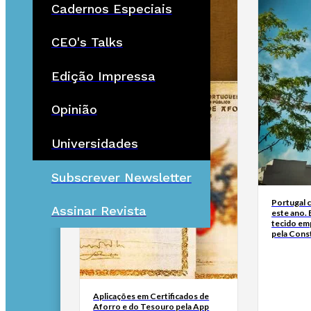
Cadernos Especiais
CEO's Talks
Edição Impressa
Opinião
Universidades
Subscrever Newsletter
Portugal c
Assinar Revista
este ano. 
tecido em
pela Cons
Aplicações em Certificados de
Aforro e do Tesouro pela App