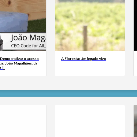
 Democratizar o acesso
A Floresta: Um legado vivo
ia, João Magalhães, da
ll_