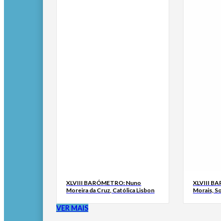
XLVIII BARÓMETRO: Nuno
XLVIII B
Moreira da Cruz, Católica Lisbon
Morais, S
VER MAIS