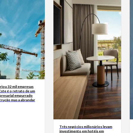
riou 32 mil empresas
Este é o retrato de um
presarial empurrado
trução mas a abrandar
Três negócios milionários levam
investimento em hotéis em