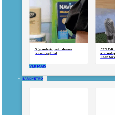
O (grande) impacto de uma
CEO Talk:
presença global
à tecnolog
Code for A
VER MAIS
BARÓMETRO