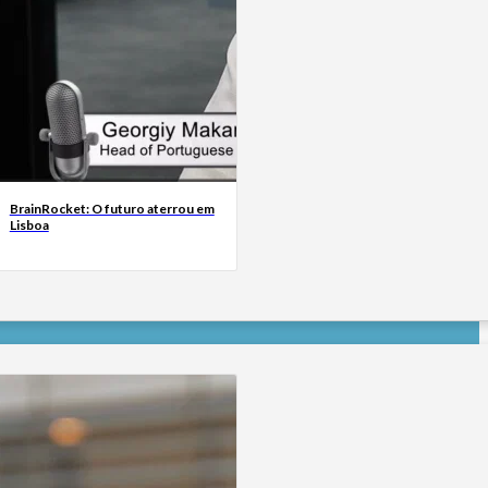
BrainRocket: O futuro aterrou em
Lisboa