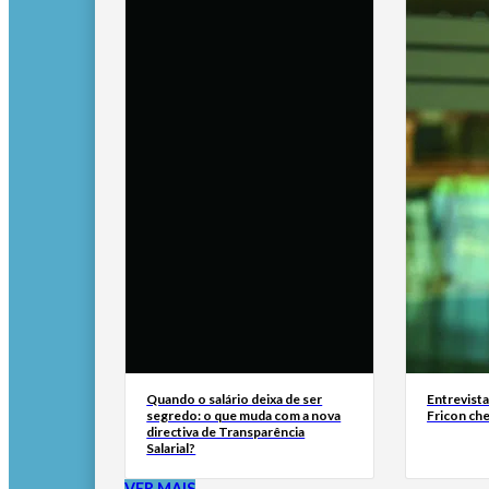
Quando o salário deixa de ser
Entrevist
segredo: o que muda com a nova
Fricon ch
directiva de Transparência
Salarial?
VER MAIS