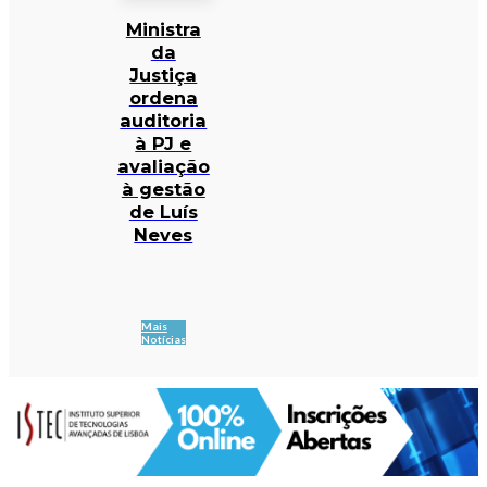
Ministra
da
Justiça
ordena
auditoria
à PJ e
avaliação
à gestão
de Luís
Neves
Mais
Notícias