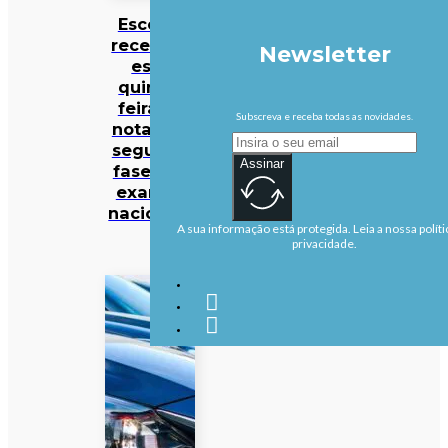
Escolas
recebem
Newsletter
esta
quinta-
feira as
Subscreva e receba todas as novidades.
notas da
segunda
Assinar
fase dos
exames
nacionais
A sua informação está protegida. Leia a nossa políti
privacidade.