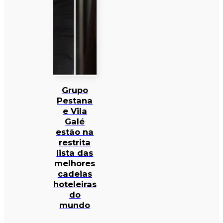
Grupo
Pestana
e Vila
Galé
estão na
restrita
lista das
melhores
cadeias
hoteleiras
do
mundo