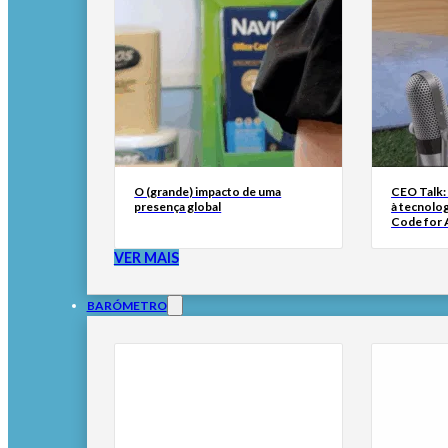
O (grande) impacto de uma
CEO Talk:
presença global
à tecnolog
Code for A
VER MAIS
BARÓMETRO