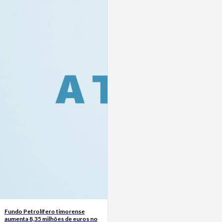
Fundo Petrolífero timorense
aumenta 8,35 milhões de euros no