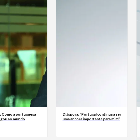
a: Como a portuguesa
Diáspora: “Portugal continua a ser
egou ao mundo
uma âncora importante para mim”