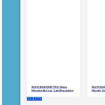
XLVIII BARÓMETRO: Nuno
XLVIII B
Moreira da Cruz, Católica Lisbon
Morais, S
VER MAIS