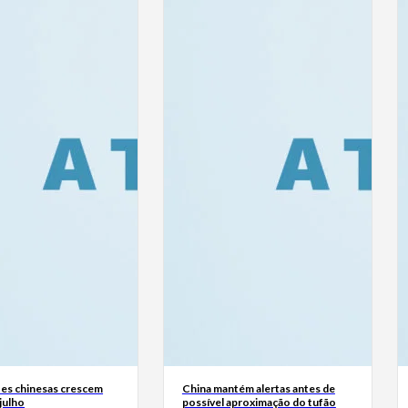
es chinesas crescem
China mantém alertas antes de
julho
possível aproximação do tufão