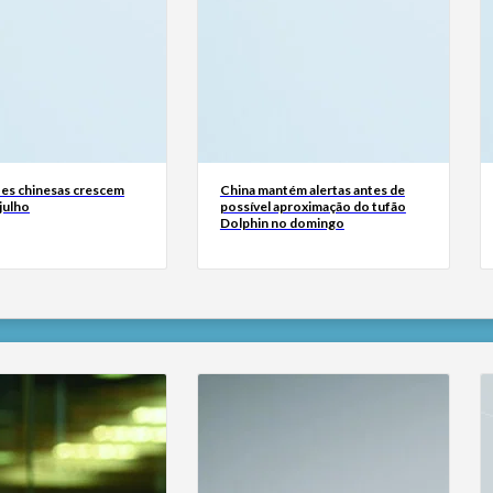
es chinesas crescem
China mantém alertas antes de
julho
possível aproximação do tufão
Dolphin no domingo