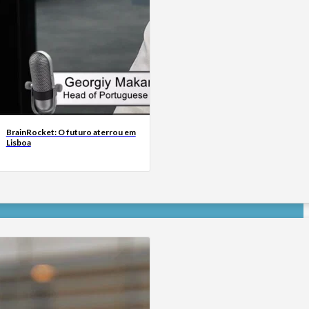
BrainRocket: O futuro aterrou em
Lisboa