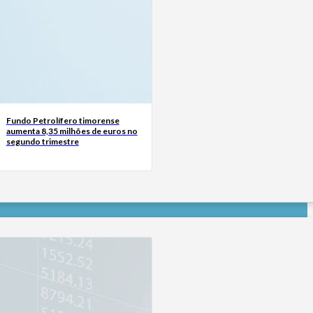
Fundo Petrolífero timorense
aumenta 8,35 milhões de euros no
segundo trimestre