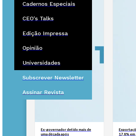
Cadernos Especiais
CEO's Talks
Edição Impressa
Opinião
Universidades
Subscrever Newsletter
Assinar Revista
Ex-governador detido mais de
Exportaçõ
uma década após
17,8% em 