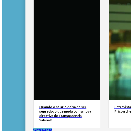
Quando o salário deixa de ser
Entrevist
segredo: o que muda com a nova
Fricon ch
directiva de Transparência
Salarial?
VER MAIS