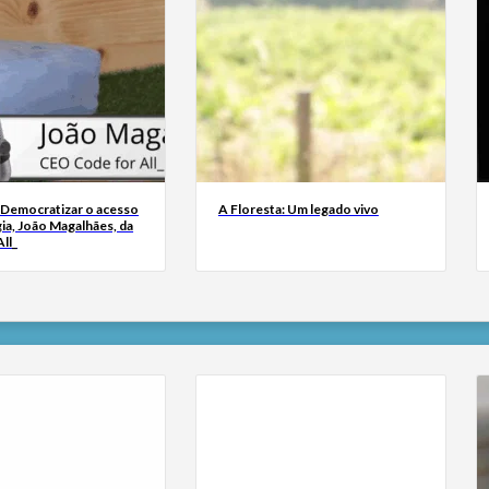
 Democratizar o acesso
A Floresta: Um legado vivo
ia, João Magalhães, da
ll_