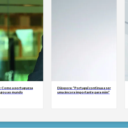
a: Como a portuguesa
Diáspora: “Portugal continua a ser
egou ao mundo
uma âncora importante para mim”