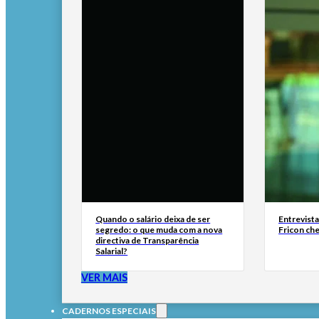
Quando o salário deixa de ser
Entrevist
segredo: o que muda com a nova
Fricon ch
directiva de Transparência
Salarial?
VER MAIS
CADERNOS ESPECIAIS