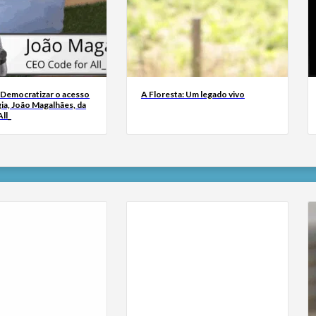
 Democratizar o acesso
A Floresta: Um legado vivo
ia, João Magalhães, da
ll_