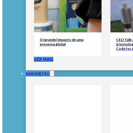
O (grande) impacto de uma
CEO Talk:
presença global
à tecnolog
Code for A
VER MAIS
BARÓMETRO