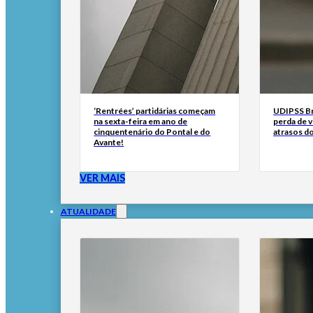
‘Rentrées’ partidárias começam
UDIPSS Bra
na sexta-feira em ano de
perda de 
cinquentenário do Pontal e do
atrasos d
Avante!
VER MAIS
ATUALIDADE