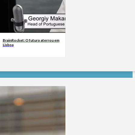
BrainRocket: O futuro aterrou em
Lisboa