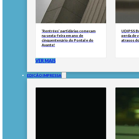
‘Rentrées’ partidárias começam
UDIPSS Bra
na sexta-feira em ano de
perda de 
cinquentenário do Pontal e do
atrasos d
Avante!
VER MAIS
EDIÇÃO IMPRESSA