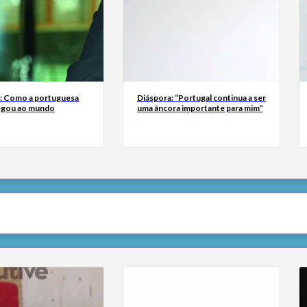
a: Como a portuguesa
Diáspora: “Portugal continua a ser
egou ao mundo
uma âncora importante para mim”