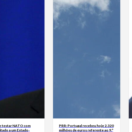
e testar NATO com
PRR: Portugal recebeu hoje 2.320
itado a um Estado-
milhões de euros referente ao 9.º