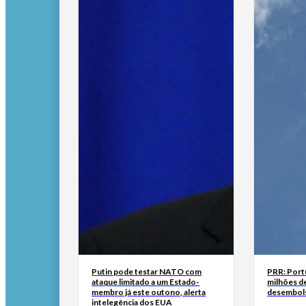
Putin pode testar NATO com
PRR: Port
ataque limitado a um Estado-
milhões de
membro já este outono, alerta
desembol
intelegência dos EUA