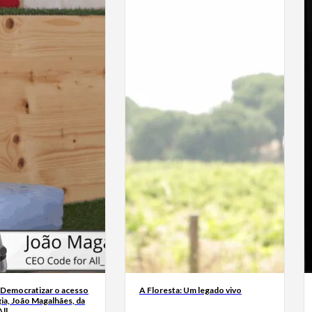
 Democratizar o acesso
A Floresta: Um legado vivo
ia, João Magalhães, da
ll_