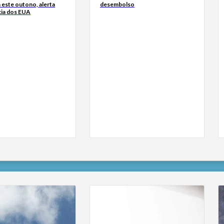
 este outono, alerta
desembolso
cia dos EUA