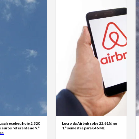
ugal recebeu hoje 2.320
Lucro da Airbnb sobe 22,61% no
 euros referente ao 9.º
1.º semestre para 846 ME
so