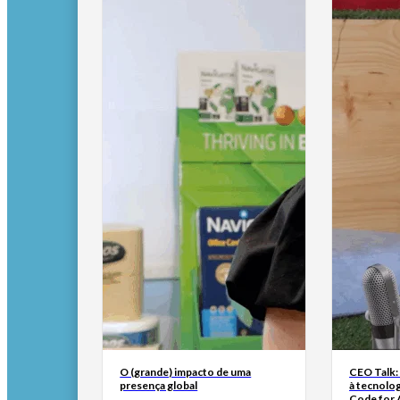
O (grande) impacto de uma
CEO Talk:
presença global
à tecnolog
Code for A