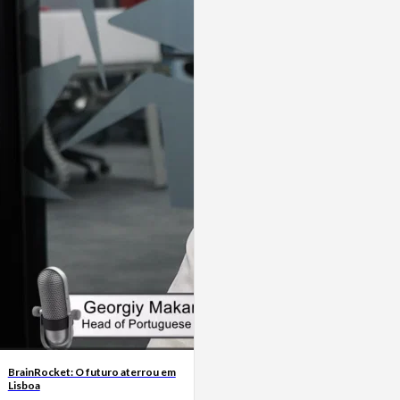
BrainRocket: O futuro aterrou em
Lisboa