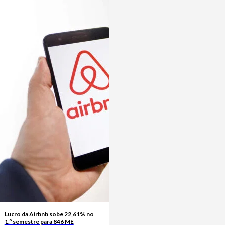
Lucro da Airbnb sobe 22,61% no
1.º semestre para 846 ME