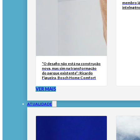
membro já
intelegên
“O desafio não está na construção
nova, mas sim na transformação
do parque existente”: Ricardo
Figueira, Bosch Home Comfort
VER MAIS
ATUALIDADE