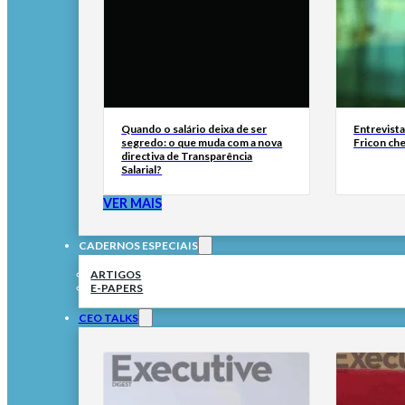
Quando o salário deixa de ser
Entrevist
segredo: o que muda com a nova
Fricon ch
directiva de Transparência
Salarial?
VER MAIS
CADERNOS ESPECIAIS
ARTIGOS
E-PAPERS
CEO TALKS