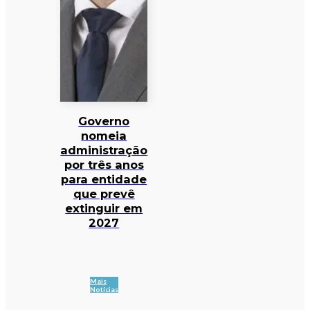
Governo
nomeia
administração
por três anos
para entidade
que prevê
extinguir em
2027
Mais
Notícias