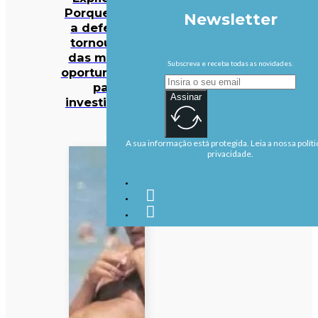
Porque é que
Newsletter
a defesa se
tornou uma
das maiores
Subscreva e receba todas as novidades.
oportunidades
para
Assinar
investidores?
A sua informação está protegida. Leia a nossa políti
privacidade.