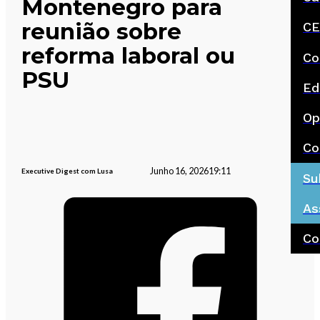
Montenegro para
reunião sobre
CE
reforma laboral ou
Co
PSU
Ed
Op
Co
Junho 16, 2026
19:11
Executive Digest com Lusa
Su
As
Co