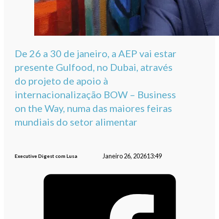
De 26 a 30 de janeiro, a AEP vai estar
presente Gulfood, no Dubai, através
do projeto de apoio à
internacionalização BOW – Business
on the Way, numa das maiores feiras
mundiais do setor alimentar
Janeiro 26, 2026
13:49
Executive Digest com Lusa