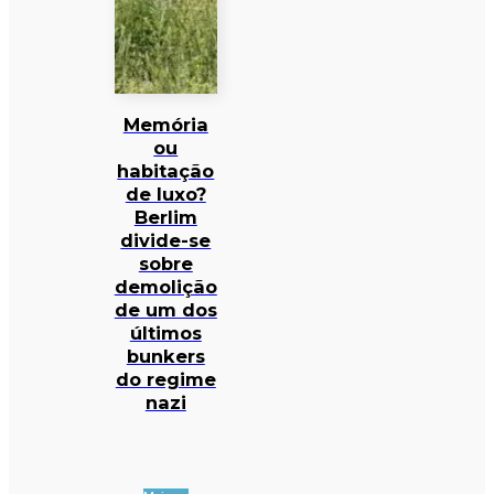
Memória
ou
habitação
de luxo?
Berlim
divide-se
sobre
demolição
de um dos
últimos
bunkers
do regime
nazi