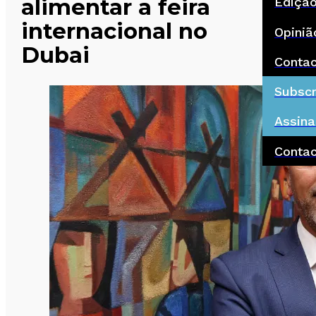
alimentar a feira
Ediçã
internacional no
Opiniã
Dubai
Conta
Subscr
Assina
Conta