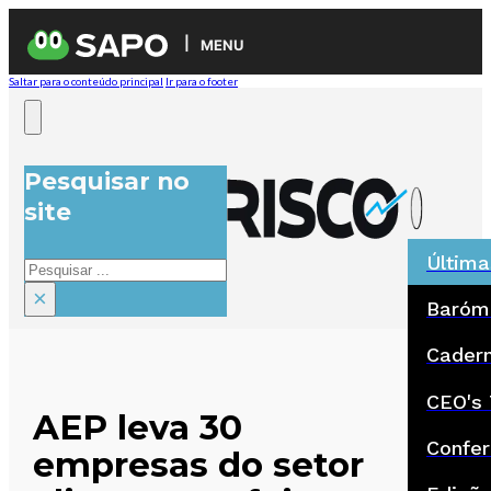
MENU
Saltar para o conteúdo principal
Ir para o footer
Pesquisar no
site
Última
Pesquisar
×
Baróm
Cadern
CEO's 
AEP leva 30
Confer
empresas do setor