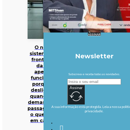
ASSINAR
O novo
sistema de
Newsletter
fronteiras
da UE
apenas
Subscreva e receba todas as novidades.
funciona…
porque é
Assinar
desligado
quando há
demasiados
A sua informação está protegida. Leia a nossa políti
passageiros:
privacidade.
o que está
em causa?