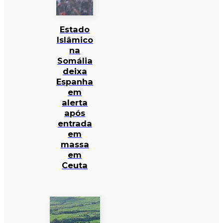
Estado
Islâmico
na
Somália
deixa
Espanha
em
alerta
após
entrada
em
massa
em
Ceuta