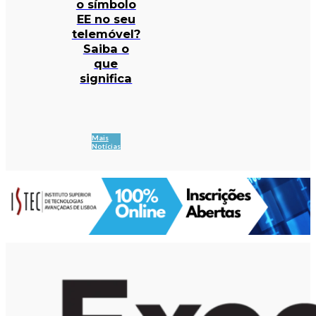
o símbolo
EE no seu
telemóvel?
Saiba o
que
significa
Mais
Notícias