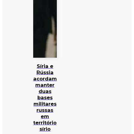
Síria e
Rússia
acordam
manter
duas
bases
militares
russas
em
território
sírio