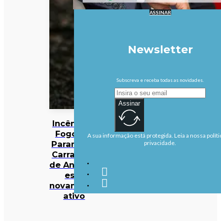
ASSINAR
Newsletter
Subscreva e receba todas as novidades.
Assinar
Incêndios:
Fogo em
A sua informação está protegida. Leia a nossa políti
Parambos,
privacidade.
Carrazeda
de Ansiães,
está
novamente
ativo