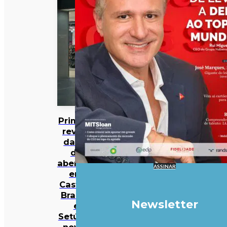
Primark
revela
datas
de
abertura
ASSINAR
em
Castelo
Branco
Newsletter
e
Setúbal:
novas