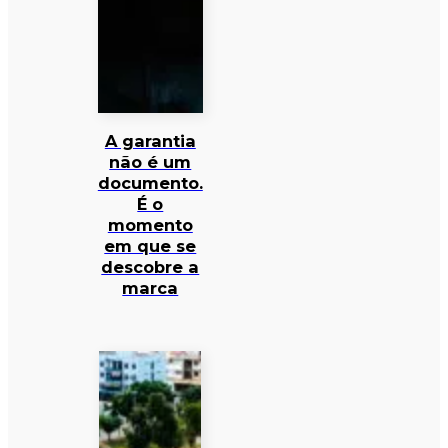
A garantia
não é um
documento.
É o
momento
em que se
descobre a
marca