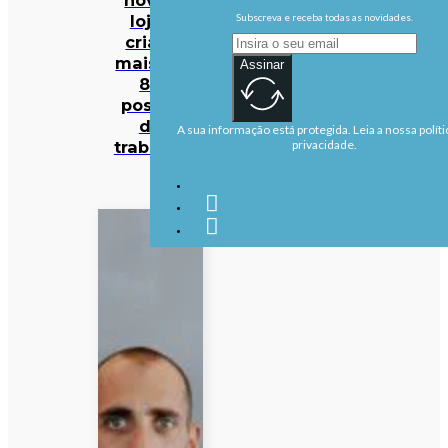
lojas
Subscreva e receba todas as novidades.
criam
mais de
Assinar
80
postos
de
A sua informação está protegida. Leia a nossa políti
trabalho
privacidade.