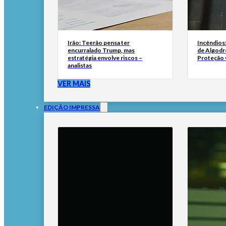
Irão: Teerão pensa ter
Incêndios
encurralado Trump, mas
de Algodr
estratégia envolve riscos –
Proteção C
analistas
VER MAIS
EDIÇÃO IMPRESSA