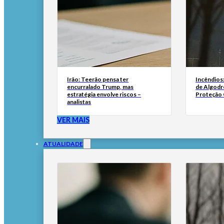
Irão: Teerão pensa ter
Incêndios
encurralado Trump, mas
de Algodr
estratégia envolve riscos –
Proteção C
analistas
VER MAIS
ATUALIDADE