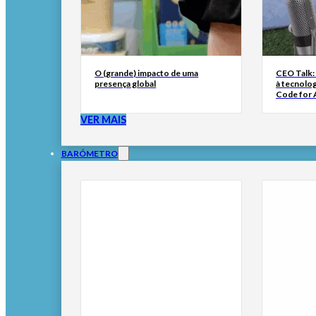
O (grande) impacto de uma
CEO Talk:
presença global
à tecnolog
Code for A
VER MAIS
BARÓMETRO