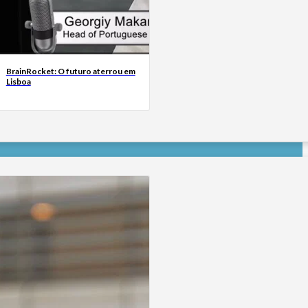
BrainRocket: O futuro aterrou em
Lisboa