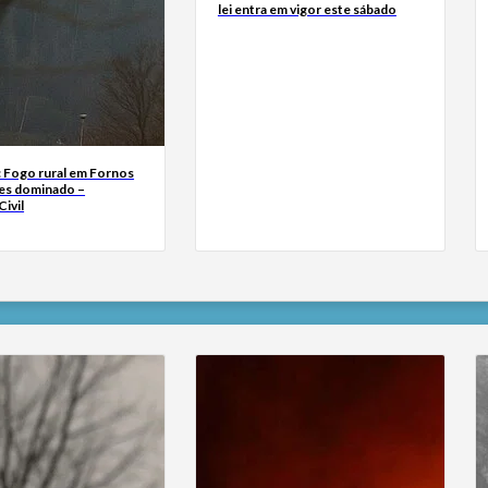
lei entra em vigor este sábado
: Fogo rural em Fornos
es dominado –
ivil