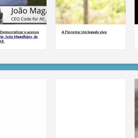
 Democratizar o acesso
A Floresta: Um legado vivo
ia, João Magalhães, da
ll_