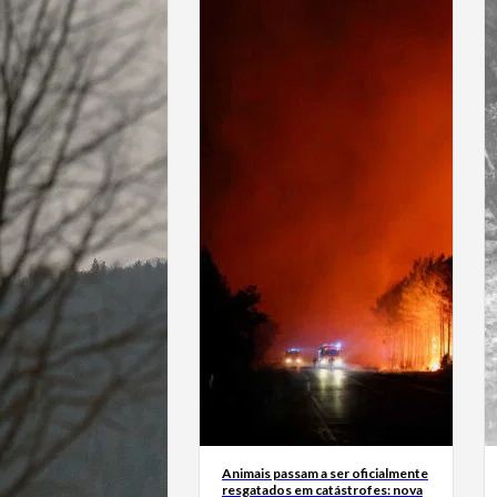
Animais passam a ser oficialmente
resgatados em catástrofes: nova