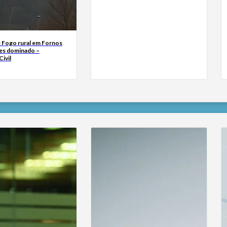
: Fogo rural em Fornos
es dominado –
ivil