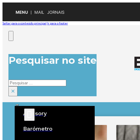
MENU
MAIL
JORNAIS
Saltar para o conteúdo principal
Ir para o footer
Pesquisar no site
Pesquisar
×
Advisory
ÚLTIMAS
Barómetro