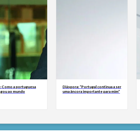
a: Como a portuguesa
Diáspora: “Portugal continua a ser
egou ao mundo
uma âncora importante para mim”