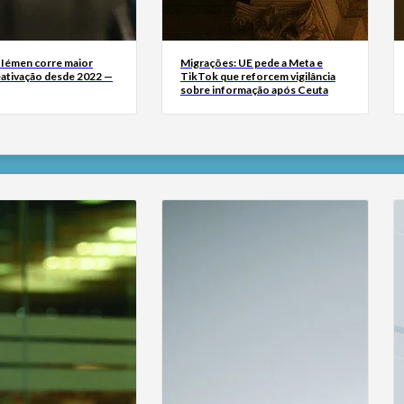
 Iémen corre maior
Migrações: UE pede a Meta e
eativação desde 2022 —
TikTok que reforcem vigilância
sobre informação após Ceuta