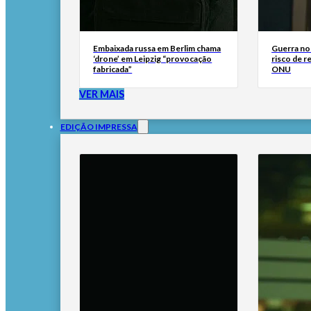
Embaixada russa em Berlim chama
Guerra no
‘drone’ em Leipzig “provocação
risco de r
fabricada”
ONU
VER MAIS
EDIÇÃO IMPRESSA