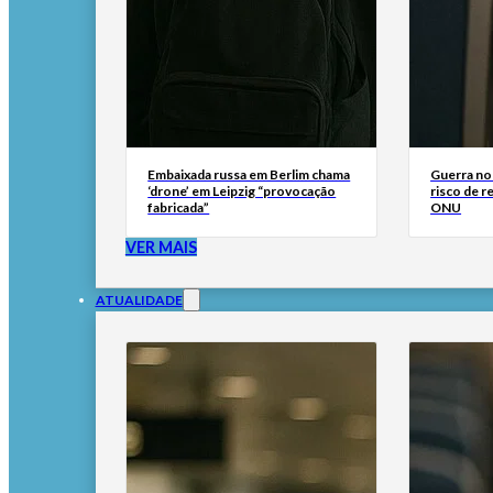
Embaixada russa em Berlim chama
Guerra no
‘drone’ em Leipzig “provocação
risco de r
fabricada”
ONU
VER MAIS
ATUALIDADE