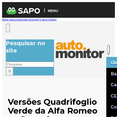
MENU
Saltar para o conteúdo principal
Ir para o footer
Pesquisar no
site
Úl
Pesquisar
×
Ba
Ca
CE
Versões Quadrifoglio
Co
Verde da Alfa Romeo