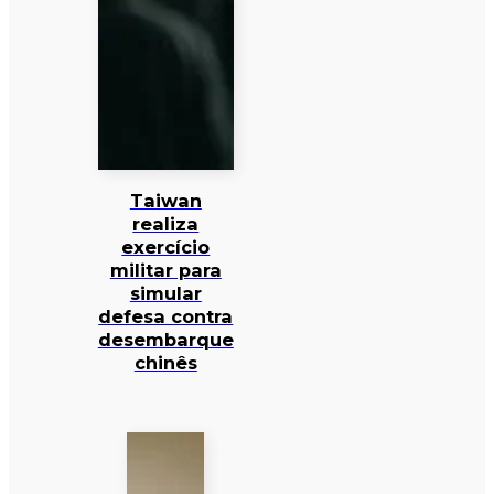
Taiwan
realiza
exercício
militar para
simular
defesa contra
desembarque
chinês