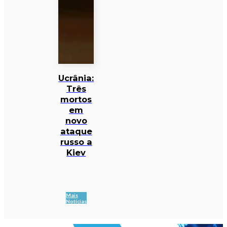
Ucrânia:
Três
mortos
em
novo
ataque
russo a
Kiev
Mais
Notícias