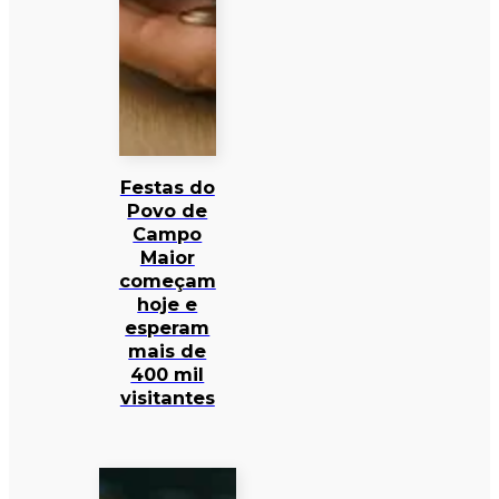
Festas do
Povo de
Campo
Maior
começam
hoje e
esperam
mais de
400 mil
visitantes