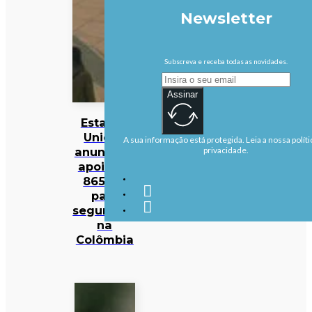
Newsletter
Subscreva e receba todas as novidades.
Assinar
Estados
Unidos
A sua informação está protegida. Leia a nossa políti
anunciam
privacidade.
apoio de
865 ME
para
segurança
na
Colômbia