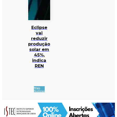
Eclipse
vai
reduzir
produção
solar em
45%,
indica
REN
Mais
Notícias