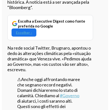
histórica. A notícia está a ser avançada pela
“Bloomberg”.
Escolha a Executive Digest como fonte
preferida no Google
Escolher ›
Na rede social Twitter, Brugnaro, apontou o
dedo às alterações climáticas pela «situação
dramática» que Veneza vive. «Pedimos ajuda
ao Governo», mas «os custos vão ser altos»,
escreveu.
⚠Anche oggi affrontando maree
che segnano record negativi.
Domani dichiareremo lo stato di
calamità. Chiediamo al
#Governo
di aiutarci, i costi saranno alti.
Questi sono gli effetti dei