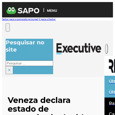
MENU
Saltar para o conteúdo principal
Ir para o footer
Pesquisar no
site
Pesquisar
×
Úl
Úl
Veneza declara
Ba
estado de
Ca