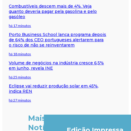
Combustíveis descem mais de 4%. Veja
quanto deveria pagar pela gasolina e pelo
gasóleo
há 17 minutos
Porto Business School lança programa depois
de 64% dos CEO portugueses alertarem para
o risco de não se reinventarem
há 18 minutos
Volume de negócios na indústria cresce 6,5%
em junho, revela INE
há 25 minutos
Eclipse vai reduzir produção solar em 45%,
indica REN
há 27 minutos
Mais
Notícias
Edição Impressa