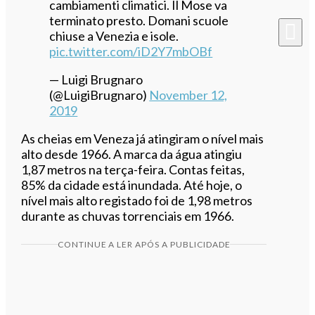
cambiamenti climatici. Il Mose va
terminato presto. Domani scuole
chiuse a Venezia e isole.
pic.twitter.com/iD2Y7mbOBf
— Luigi Brugnaro
(@LuigiBrugnaro)
November 12,
2019
As cheias em Veneza já atingiram o nível mais
alto desde 1966. A marca da água atingiu
1,87 metros na terça-feira. Contas feitas,
85% da cidade está inundada. Até hoje, o
nível mais alto registado foi de 1,98 metros
durante as chuvas torrenciais em 1966.
CONTINUE A LER APÓS A PUBLICIDADE