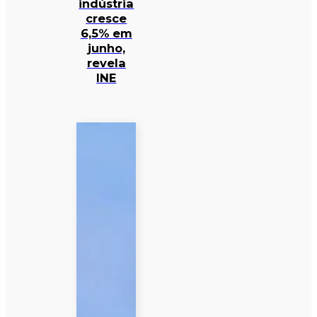
indústria
cresce
6,5% em
junho,
revela
INE