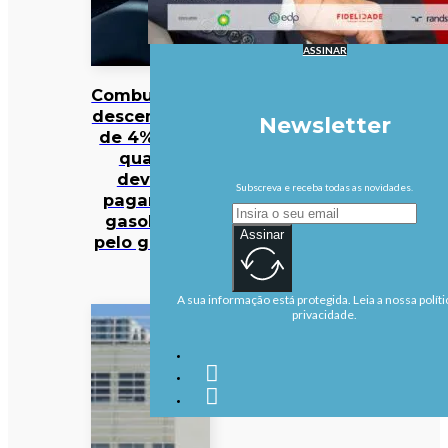
ASSINAR
Combustíveis
descem mais
Newsletter
de 4%. Veja
quanto
deveria
Subscreva e receba todas as novidades.
pagar pela
gasolina e
Assinar
pelo gasóleo
A sua informação está protegida. Leia a nossa políti
privacidade.