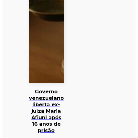
Governo
venezuelano
liberta ex-
juíza Maria
Afiuni após
16 anos de
prisão