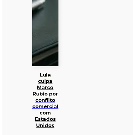
Lula
culpa
Marco
Rubio por
conflito
comercial
com
Estados
Unidos