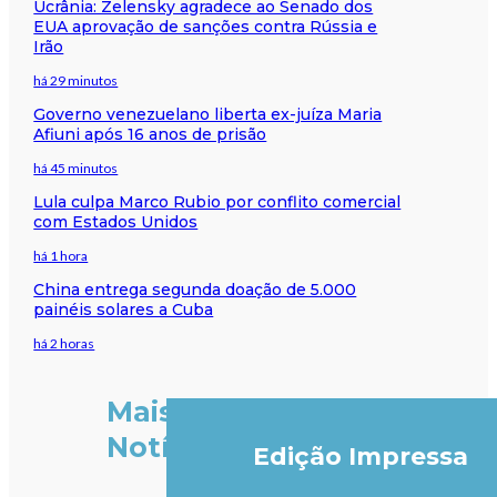
Ucrânia: Zelensky agradece ao Senado dos
EUA aprovação de sanções contra Rússia e
Irão
há 29 minutos
Governo venezuelano liberta ex-juíza Maria
Afiuni após 16 anos de prisão
há 45 minutos
Lula culpa Marco Rubio por conflito comercial
com Estados Unidos
há 1 hora
China entrega segunda doação de 5.000
painéis solares a Cuba
há 2 horas
Mais
Notícias
Edição Impressa