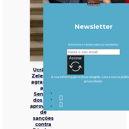
ASSINAR
Newsletter
Subscreva e receba todas as novidades.
Assinar
Ucrânia:
Zelensky
A sua informação está protegida. Leia a nossa políti
agradece
privacidade.
ao
Senado
dos EUA
aprovação
de
sanções
contra