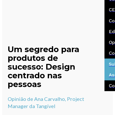
CE
Co
Ed
Op
Um segredo para
Co
produtos de
Su
sucesso: Design
centrado nas
As
pessoas
Co
Opinião de Ana Carvalho, Project
Manager da Tangível