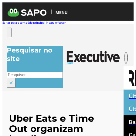
MENU
Saltar para o conteúdo principal
Ir para o footer
Pesquisar no
site
Pesquisar
×
Úl
Úl
Uber Eats e Time
Ba
Out organizam
Ca