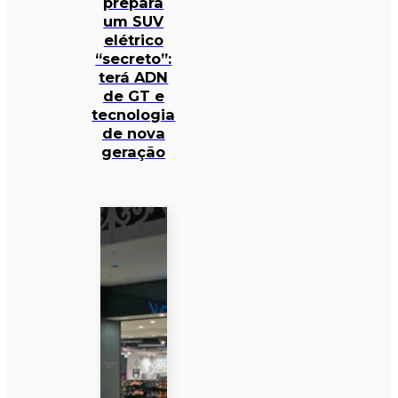
prepara
um SUV
elétrico
“secreto”:
terá ADN
de GT e
tecnologia
de nova
geração