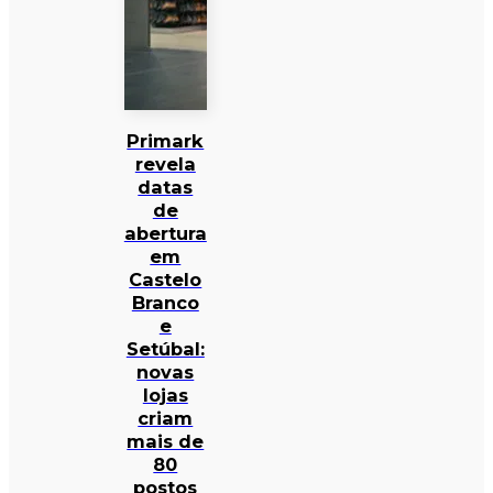
Primark
revela
datas
de
abertura
em
Castelo
Branco
e
Setúbal:
novas
lojas
criam
mais de
80
postos