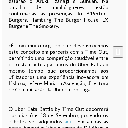
estarão o Aruki, Izanagi e Gunkan. Na
batalha de hambúrgueres, estão
confirmadas as presenças do B’Perfect
Burgers, Hamburg The Burger House, LX
Burger e The Smokery.
«É com muito orgulho que desenvolvemos
este conceito em parceria com a Time Out,
permitindo uma competição saudável entre
os restaurantes parceiros do Uber Eats ao
mesmo tempo que proporcionamos aos
utilizadores uma experiência inovadora em
Lisboa», refere Mariana Ascenção, directora
de Comunicação da Uber em Portugal.
O Uber Eats Battle by Time Out decorrerá
nos dias 6 e 13 de Setembro, podendo os
bilhetes ser adquiridos
aqui
. Em ambas as
datas, haverá música a cargo de DJ Alvim e