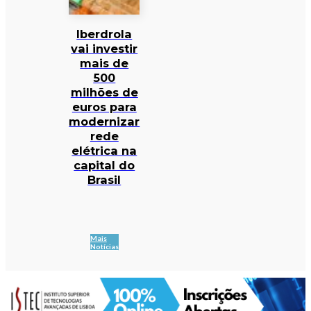
Iberdrola
vai investir
mais de
500
milhões de
euros para
modernizar
rede
elétrica na
capital do
Brasil
Mais
Notícias