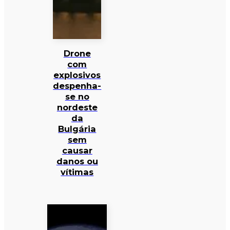
Drone
com
explosivos
despenha-
se no
nordeste
da
Bulgária
sem
causar
danos ou
vítimas