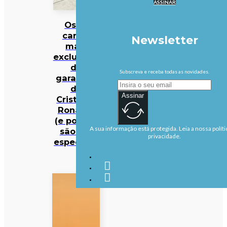
ASSINAR
Os 10
carros
Newsletter
mais
exclusivos
da
Subscreva e receba todas as novidades.
garagem
de
Assinar
Cristiano
Ronaldo
(e porque
A sua informação está protegida. Leia a nossa políti
são tão
privacidade.
especiais)