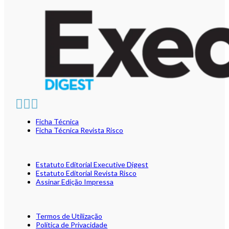
Ficha Técnica
Ficha Técnica Revista Risco
Estatuto Editorial Executive Digest
Estatuto Editorial Revista Risco
Assinar Edição Impressa
Termos de Utilização
Política de Privacidade