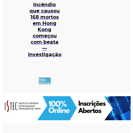
Incêndio
que causou
168 mortos
em Hong
Kong
começou
com beata
—
investigação
Mais
Notícias