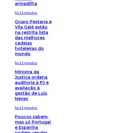
armadilha
há 11 minutos
Grupo Pestana e
Vila Galé estão
na restrita lista
das melhores
cadeias
hoteleiras do
mundo
há 21 minutos
Ministra da
Justiça ordena
auditoria à PJ e
avaliação à
gestão de Luís
Neves
há 21 minutos
Poucos sabem,
mas só Portugal
e Espanha
podem vender