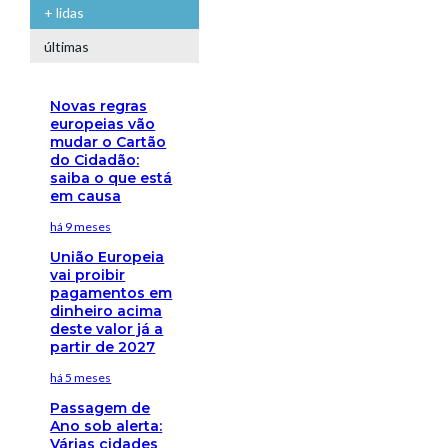
+ lidas
últimas
Novas regras
europeias vão
mudar o Cartão
do Cidadão:
saiba o que está
em causa
há 9 meses
União Europeia
vai proibir
pagamentos em
dinheiro acima
deste valor já a
partir de 2027
há 5 meses
Passagem de
Ano sob alerta:
Várias cidades