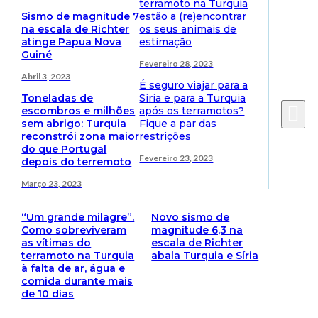
terramoto na Turquia
Sismo de magnitude 7
estão a (re)encontrar
na escala de Richter
os seus animais de
atinge Papua Nova
estimação
Guiné
Fevereiro 28, 2023
Abril 3, 2023
É seguro viajar para a
Toneladas de
Síria e para a Turquia
escombros e milhões
após os terramotos?
sem abrigo: Turquia
Fique a par das
reconstrói zona maior
restrições
do que Portugal
Fevereiro 23, 2023
depois do terremoto
Março 23, 2023
“Um grande milagre”.
Novo sismo de
Como sobreviveram
magnitude 6,3 na
as vítimas do
escala de Richter
terramoto na Turquia
abala Turquia e Síria
à falta de ar, água e
comida durante mais
de 10 dias