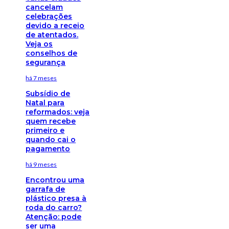
cancelam
celebrações
devido a receio
de atentados.
Veja os
conselhos de
segurança
há 7 meses
Subsídio de
Natal para
reformados: veja
quem recebe
primeiro e
quando cai o
pagamento
há 9 meses
Encontrou uma
garrafa de
plástico presa à
roda do carro?
Atenção: pode
ser uma