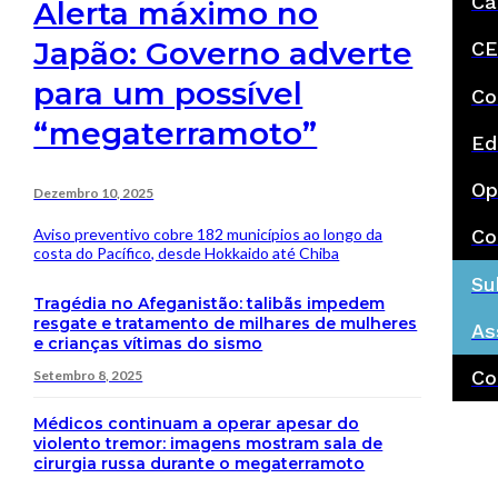
Ca
Alerta máximo no
Japão: Governo adverte
CE
para um possível
Co
“megaterramoto”
Ed
Op
Dezembro 10, 2025
Aviso preventivo cobre 182 municípios ao longo da
Co
costa do Pacífico, desde Hokkaido até Chiba
Su
Tragédia no Afeganistão: talibãs impedem
resgate e tratamento de milhares de mulheres
As
e crianças vítimas do sismo
Co
Setembro 8, 2025
Médicos continuam a operar apesar do
violento tremor: imagens mostram sala de
cirurgia russa durante o megaterramoto