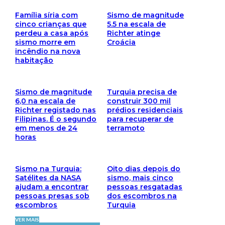
Família síria com
Sismo de magnitude
cinco crianças que
5.5 na escala de
perdeu a casa após
Richter atinge
sismo morre em
Croácia
incêndio na nova
habitação
Sismo de magnitude
Turquia precisa de
6,0 na escala de
construir 300 mil
Richter registado nas
prédios residenciais
Filipinas. É o segundo
para recuperar de
em menos de 24
terramoto
horas
Sismo na Turquia:
Oito dias depois do
Satélites da NASA
sismo, mais cinco
ajudam a encontrar
pessoas resgatadas
pessoas presas sob
dos escombros na
escombros
Turquia
VER MAIS