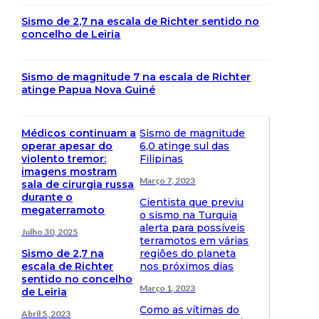
Sismo de 2,7 na escala de Richter sentido no
concelho de Leiria
Sismo de magnitude 7 na escala de Richter
atinge Papua Nova Guiné
Médicos continuam a
Sismo de magnitude
operar apesar do
6,0 atinge sul das
violento tremor:
Filipinas
imagens mostram
Março 7, 2023
sala de cirurgia russa
durante o
Cientista que previu
megaterramoto
o sismo na Turquia
alerta para possíveis
Julho 30, 2025
terramotos em várias
Sismo de 2,7 na
regiões do planeta
escala de Richter
nos próximos dias
sentido no concelho
Março 1, 2023
de Leiria
Como as vítimas do
Abril 5, 2023