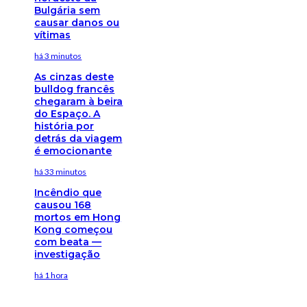
Bulgária sem
causar danos ou
vítimas
há 3 minutos
As cinzas deste
bulldog francês
chegaram à beira
do Espaço. A
história por
detrás da viagem
é emocionante
há 33 minutos
Incêndio que
causou 168
mortos em Hong
Kong começou
com beata —
investigação
há 1 hora