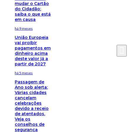
mudar o Cartão
do Cidadão:
saiba o que está
em causa
há 9 meses
União Europeia
vai proibir
pagamentos em
dinheiro acima
deste valor já a
partir de 2027
há 5 meses
Passagem de
Ano sob alerta:
Várias cidades
cancelam
celebrações
devido a receio
de atentados.
Veja os
conselhos de
segurança