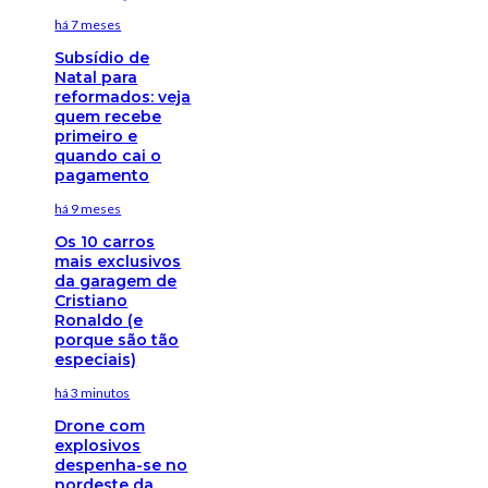
há 7 meses
Subsídio de
Natal para
reformados: veja
quem recebe
primeiro e
quando cai o
pagamento
há 9 meses
Os 10 carros
mais exclusivos
da garagem de
Cristiano
Ronaldo (e
porque são tão
especiais)
há 3 minutos
Drone com
explosivos
despenha-se no
nordeste da