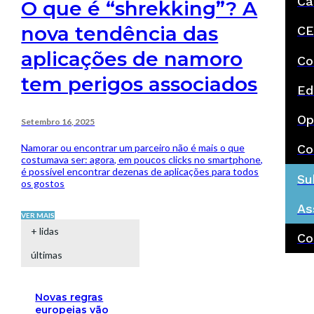
Ca
O que é “shrekking”? A
nova tendência das
CE
aplicações de namoro
Co
tem perigos associados
Ed
Op
Setembro 16, 2025
Namorar ou encontrar um parceiro não é mais o que
Co
costumava ser: agora, em poucos clicks no smartphone,
é possível encontrar dezenas de aplicações para todos
Su
os gostos
As
VER MAIS
+ lidas
Co
últimas
Novas regras
europeias vão