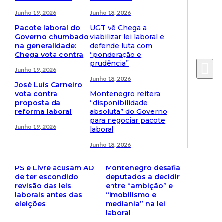
Junho 19, 2026
Junho 18, 2026
Pacote laboral do
UGT vê Chega a
Governo chumbado
viabilizar lei laboral e
na generalidade:
defende luta com
Chega vota contra
“ponderação e
prudência”
Junho 19, 2026
Junho 18, 2026
José Luís Carneiro
vota contra
Montenegro reitera
proposta da
“disponibilidade
reforma laboral
absoluta” do Governo
para negociar pacote
Junho 19, 2026
laboral
Junho 18, 2026
PS e Livre acusam AD
Montenegro desafia
de ter escondido
deputados a decidir
revisão das leis
entre “ambição” e
laborais antes das
“imobilismo e
eleições
mediania” na lei
laboral