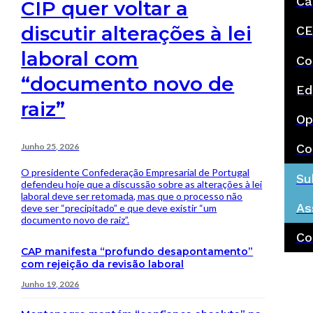
Ca
CIP quer voltar a
discutir alterações à lei
CE
laboral com
Co
“documento novo de
Ed
raiz”
Op
Junho 25, 2026
Co
O presidente Confederação Empresarial de Portugal
Su
defendeu hoje que a discussão sobre as alterações à lei
laboral deve ser retomada, mas que o processo não
As
deve ser “precipitado” e que deve existir “um
documento novo de raiz”.
Co
CAP manifesta “profundo desapontamento”
com rejeição da revisão laboral
Junho 19, 2026