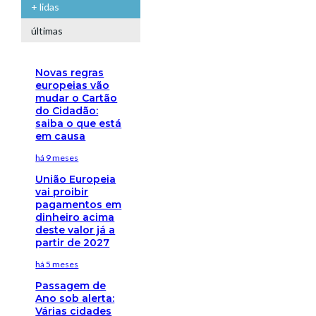
+ lidas
últimas
Novas regras
europeias vão
mudar o Cartão
do Cidadão:
saiba o que está
em causa
há 9 meses
União Europeia
vai proibir
pagamentos em
dinheiro acima
deste valor já a
partir de 2027
há 5 meses
Passagem de
Ano sob alerta:
Várias cidades