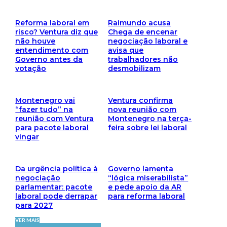
Reforma laboral em
Raimundo acusa
risco? Ventura diz que
Chega de encenar
não houve
negociação laboral e
entendimento com
avisa que
Governo antes da
trabalhadores não
votação
desmobilizam
Montenegro vai
Ventura confirma
“fazer tudo” na
nova reunião com
reunião com Ventura
Montenegro na terça-
para pacote laboral
feira sobre lei laboral
vingar
Da urgência política à
Governo lamenta
negociação
“lógica miserabilista”
parlamentar: pacote
e pede apoio da AR
laboral pode derrapar
para reforma laboral
para 2027
VER MAIS