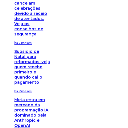
cancelam
celebrações
devido a receio
de atentados.
Veja os
conselhos de
segurança
há 7 meses
Subsídio de
Natal para
reformados: veja
quem recebe
primeiro e
quando cai o
pagamento
há 9 meses
Meta entra em
mercado da
programação IA
dominado pela
Anthropic e
OpenAI