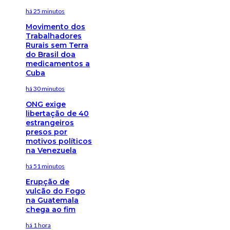
há 25 minutos
Movimento dos
Trabalhadores
Rurais sem Terra
do Brasil doa
medicamentos a
Cuba
há 30 minutos
ONG exige
libertação de 40
estrangeiros
presos por
motivos políticos
na Venezuela
há 51 minutos
Erupção de
vulcão do Fogo
na Guatemala
chega ao fim
há 1 hora