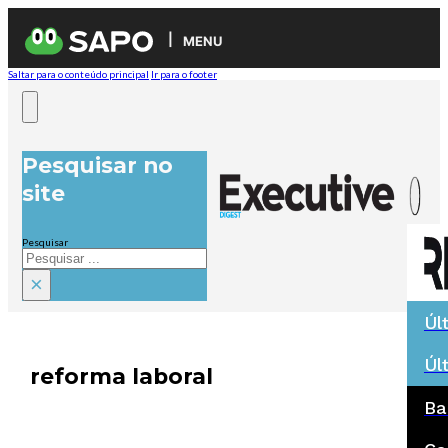
MENU
Saltar para o conteúdo principal
Ir para o footer
Pesquisar no
site
Pesquisar
×
Úl
Úl
reforma laboral
Ba