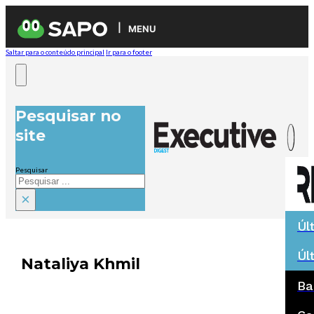
MENU
Saltar para o conteúdo principal
Ir para o footer
Pesquisar no
site
Pesquisar
×
Úl
Úl
Nataliya Khmil
Ba