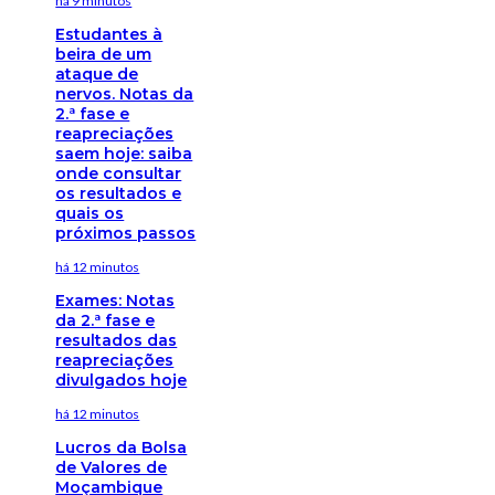
há 9 minutos
Estudantes à
beira de um
ataque de
nervos. Notas da
2.ª fase e
reapreciações
saem hoje: saiba
onde consultar
os resultados e
quais os
próximos passos
há 12 minutos
Exames: Notas
da 2.ª fase e
resultados das
reapreciações
divulgados hoje
há 12 minutos
Lucros da Bolsa
de Valores de
Moçambique