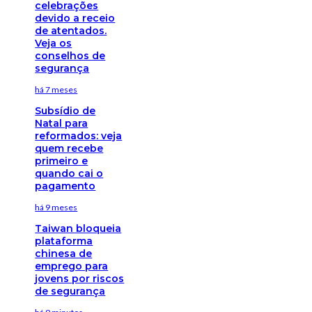
celebrações
devido a receio
de atentados.
Veja os
conselhos de
segurança
há 7 meses
Subsídio de
Natal para
reformados: veja
quem recebe
primeiro e
quando cai o
pagamento
há 9 meses
Taiwan bloqueia
plataforma
chinesa de
emprego para
jovens por riscos
de segurança