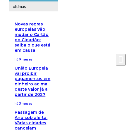
últimas
Novas regras
europeias vão
mudar o Cartão
do Cidadão:
saiba o que está
em causa
há 9 meses
União Europeia
vai proibir
pagamentos em
dinheiro acima
deste valor já a
partir de 2027
há 5 meses
Passagem de
Ano sob alerta:
Várias cidades
cancelam