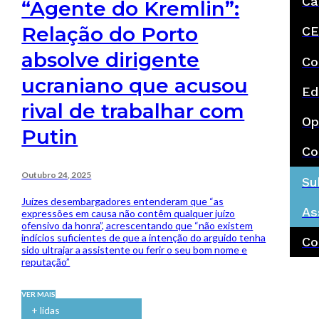
Ca
“Agente do Kremlin”:
Relação do Porto
CE
absolve dirigente
Co
ucraniano que acusou
Ed
rival de trabalhar com
Op
Putin
Co
Outubro 24, 2025
Su
Juízes desembargadores entenderam que “as
As
expressões em causa não contêm qualquer juízo
ofensivo da honra”, acrescentando que “não existem
indícios suficientes de que a intenção do arguido tenha
Co
sido ultrajar a assistente ou ferir o seu bom nome e
reputação”
VER MAIS
+ lidas