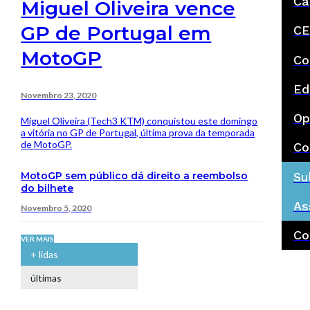
Ca
Miguel Oliveira vence
GP de Portugal em
CE
MotoGP
Co
Ed
Novembro 23, 2020
Op
Miguel Oliveira (Tech3 KTM) conquistou este domingo
a vitória no GP de Portugal, última prova da temporada
de MotoGP.
Co
MotoGP sem público dá direito a reembolso
Su
do bilhete
As
Novembro 5, 2020
Co
VER MAIS
+ lidas
últimas