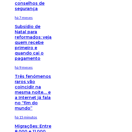
conselhos de
segurança
há 7 meses
Subsídio de
Natal para
reformados: veja
quem recebe
primeiro e
quando cai o
pagamento
há 9 meses
Três fenómenos
raros vão
coincidir na
mesma noite… e
a Internet já fala
no “fim do
mundo”
há 15 minutos
Migrações: Entre
8.000 e 11.000