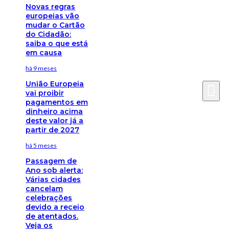
Novas regras
europeias vão
mudar o Cartão
do Cidadão:
saiba o que está
em causa
há 9 meses
União Europeia
vai proibir
pagamentos em
dinheiro acima
deste valor já a
partir de 2027
há 5 meses
Passagem de
Ano sob alerta:
Várias cidades
cancelam
celebrações
devido a receio
de atentados.
Veja os