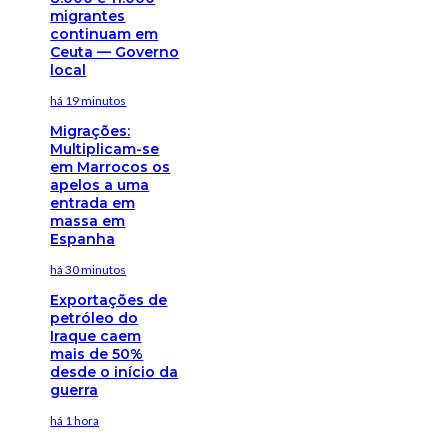
migrantes
continuam em
Ceuta — Governo
local
há 19 minutos
Migrações:
Multiplicam-se
em Marrocos os
apelos a uma
entrada em
massa em
Espanha
há 30 minutos
Exportações de
petróleo do
Iraque caem
mais de 50%
desde o início da
guerra
há 1 hora