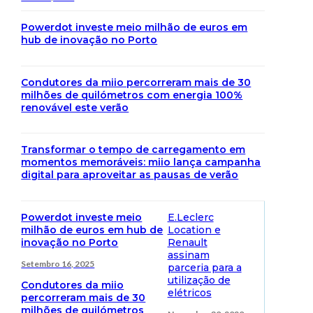
Powerdot investe meio milhão de euros em
hub de inovação no Porto
Condutores da miio percorreram mais de 30
milhões de quilómetros com energia 100%
renovável este verão
Transformar o tempo de carregamento em
momentos memoráveis: miio lança campanha
digital para aproveitar as pausas de verão
Powerdot investe meio
E.Leclerc
milhão de euros em hub de
Location e
inovação no Porto
Renault
assinam
Setembro 16, 2025
parceria para a
utilização de
Condutores da miio
elétricos
percorreram mais de 30
milhões de quilómetros