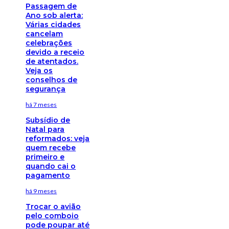
Passagem de
Ano sob alerta:
Várias cidades
cancelam
celebrações
devido a receio
de atentados.
Veja os
conselhos de
segurança
há 7 meses
Subsídio de
Natal para
reformados: veja
quem recebe
primeiro e
quando cai o
pagamento
há 9 meses
Trocar o avião
pelo comboio
pode poupar até