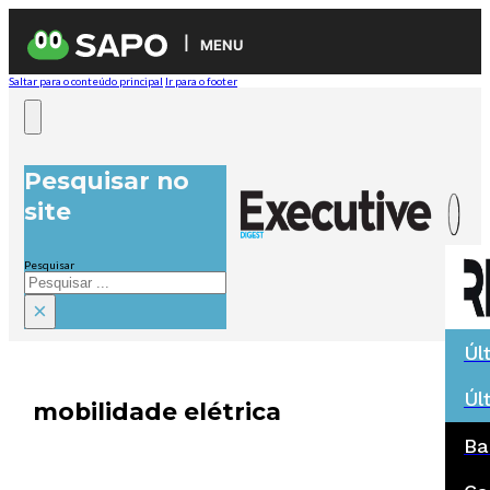
MENU
Saltar para o conteúdo principal
Ir para o footer
Pesquisar no
site
Pesquisar
×
Úl
Úl
mobilidade elétrica
Ba