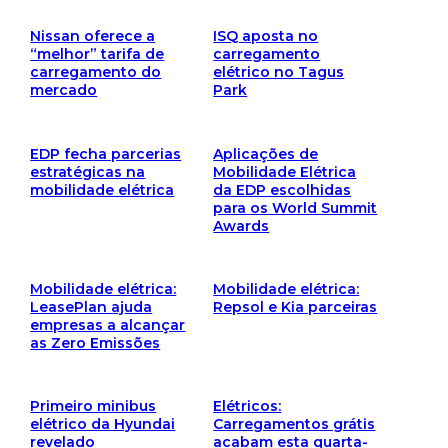
Nissan oferece a
ISQ aposta no
“melhor” tarifa de
carregamento
carregamento do
elétrico no Tagus
mercado
Park
EDP fecha parcerias
Aplicações de
estratégicas na
Mobilidade Elétrica
mobilidade elétrica
da EDP escolhidas
para os World Summit
Awards
Mobilidade elétrica:
Mobilidade elétrica:
LeasePlan ajuda
Repsol e Kia parceiras
empresas a alcançar
as Zero Emissões
Primeiro minibus
Elétricos:
elétrico da Hyundai
Carregamentos grátis
revelado
acabam esta quarta-