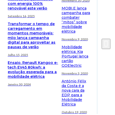
Novembro 30, 2020
com energia 100%
renovável este verão
MOBI.E lança
campanha para
Setembro 16, 2025
combater
“mitos” sobre
Transformar o tempo de
mobilidade
carregamento em
elétrica
momentos memoráveis:
miio lança campanha
Novembro 9, 2020
digital para aproveitar as
pausas de verão
Mobilidade
elétrica: Kia
Julho 15, 2025
Portugal lança
cartão
Ensaio. Renault Kangoo e-
GOElectric
tech EV45 80kwh: a
evolução esperada para a
Novembro 3, 2020
mobilidade elétrica
António Félix
Janeiro 30, 2024
da Costa é a
nova cara da
EDP para a
Mobilidade
Elétrica
Outubro 19, 2020