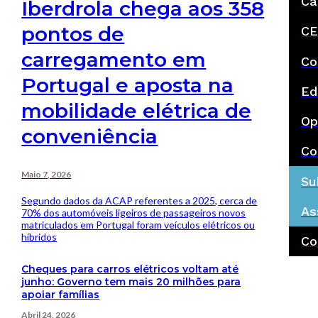
Ca
Iberdrola chega aos 358
pontos de
CE
carregamento em
Co
Portugal e aposta na
Ed
mobilidade elétrica de
Op
conveniência
Co
Maio 7, 2026
Su
Segundo dados da ACAP referentes a 2025, cerca de
As
70% dos automóveis ligeiros de passageiros novos
matriculados em Portugal foram veículos elétricos ou
híbridos
Co
Cheques para carros elétricos voltam até
junho: Governo tem mais 20 milhões para
apoiar famílias
Abril 24, 2026