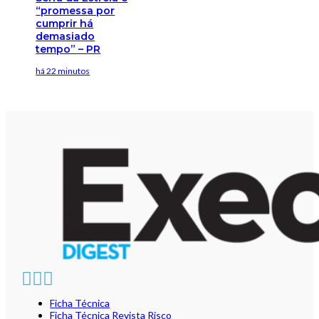
“promessa por
cumprir há
demasiado
tempo” – PR
há 22 minutos
Ficha Técnica
Ficha Técnica Revista Risco