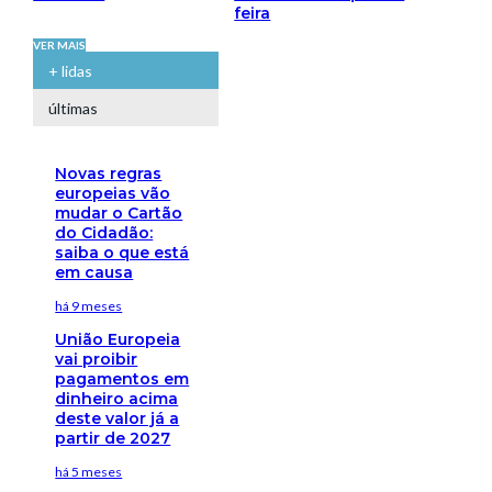
feira
VER MAIS
+ lidas
últimas
Novas regras
europeias vão
mudar o Cartão
do Cidadão:
saiba o que está
em causa
há 9 meses
União Europeia
vai proibir
pagamentos em
dinheiro acima
deste valor já a
partir de 2027
há 5 meses