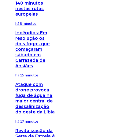
140 minutos
nestas rotas
europeias
há 8 minutos
Incêndios: Em
resolução os
dois fogos que
começaram
sábado em
Carrazeda de
Ansiães
há 15 minutos
Ataque com
drone provoca
fuga de água na
maior central de
dessalinização
do oeste da Líbia
há 17 minutos
Revitalização da
Serra da Estrela é