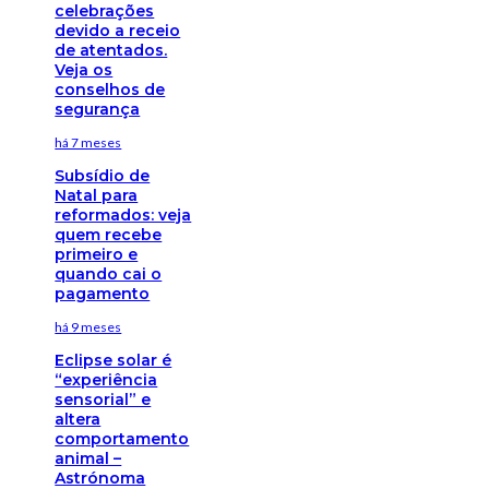
celebrações
devido a receio
de atentados.
Veja os
conselhos de
segurança
há 7 meses
Subsídio de
Natal para
reformados: veja
quem recebe
primeiro e
quando cai o
pagamento
há 9 meses
Eclipse solar é
“experiência
sensorial” e
altera
comportamento
animal –
Astrónoma