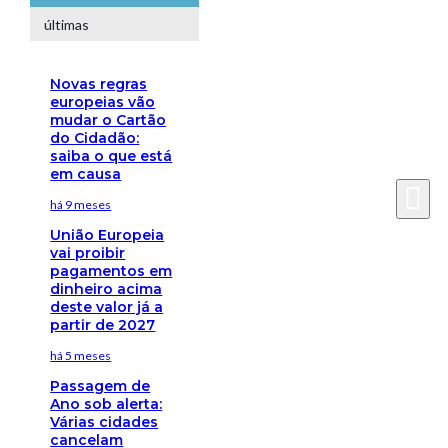
últimas
Novas regras
europeias vão
mudar o Cartão
do Cidadão:
saiba o que está
em causa
há 9 meses
União Europeia
vai proibir
pagamentos em
dinheiro acima
deste valor já a
partir de 2027
há 5 meses
Passagem de
Ano sob alerta:
Várias cidades
cancelam