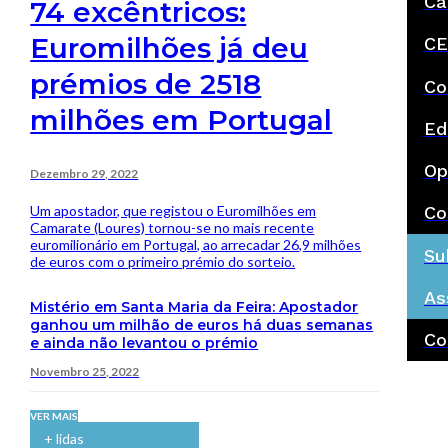
Ca
74 excêntricos:
Euromilhões já deu
CE
prémios de 2518
Co
milhões em Portugal
Ed
Op
Dezembro 29, 2022
Um apostador, que registou o Euromilhões em
Co
Camarate (Loures) tornou-se no mais recente
euromilionário em Portugal, ao arrecadar 26,9 milhões
Su
de euros com o primeiro prémio do sorteio.
As
Mistério em Santa Maria da Feira: Apostador
ganhou um milhão de euros há duas semanas
Co
e ainda não levantou o prémio
Novembro 25, 2022
VER MAIS
+ lidas