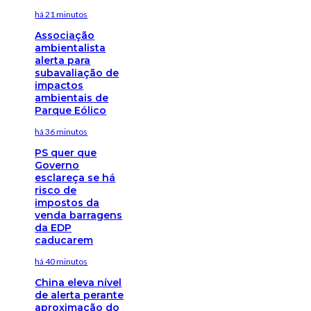
há 21 minutos
Associação
ambientalista
alerta para
subavaliação de
impactos
ambientais de
Parque Eólico
há 36 minutos
PS quer que
Governo
esclareça se há
risco de
impostos da
venda barragens
da EDP
caducarem
há 40 minutos
China eleva nível
de alerta perante
aproximação do