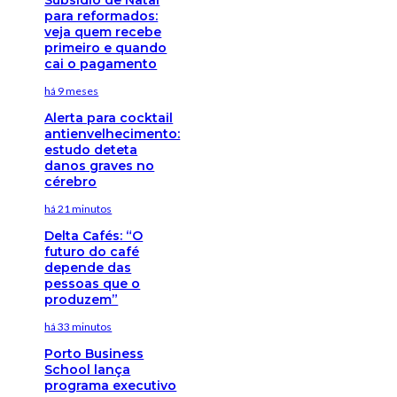
para reformados:
veja quem recebe
primeiro e quando
cai o pagamento
há 9 meses
Alerta para cocktail
antienvelhecimento:
estudo deteta
danos graves no
cérebro
há 21 minutos
Delta Cafés: “O
futuro do café
depende das
pessoas que o
produzem”
há 33 minutos
Porto Business
School lança
programa executivo