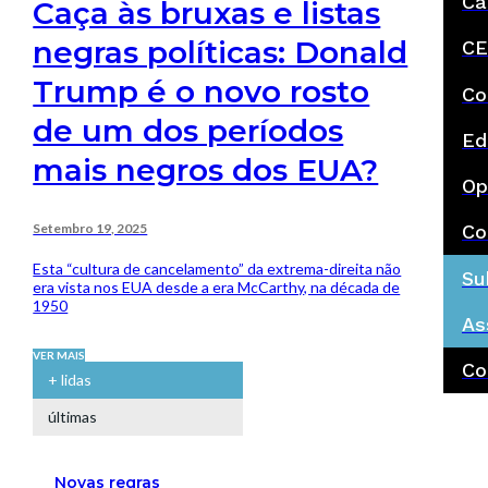
Ca
Caça às bruxas e listas
negras políticas: Donald
CE
Trump é o novo rosto
Co
de um dos períodos
Ed
mais negros dos EUA?
Op
Setembro 19, 2025
Co
Esta “cultura de cancelamento” da extrema-direita não
Su
era vista nos EUA desde a era McCarthy, na década de
1950
As
VER MAIS
Co
+ lidas
últimas
Novas regras