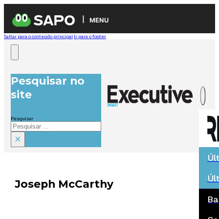
MENU
Saltar para o conteúdo principal
Ir para o footer
Pesquisar no
site
Pesquisar
×
Úl
Úl
Joseph McCarthy
Ba