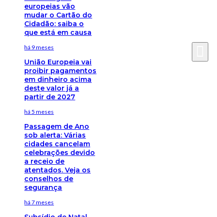
europeias vão
mudar o Cartão do
Cidadão: saiba o
que está em causa
há 9 meses
União Europeia vai
proibir pagamentos
em dinheiro acima
deste valor já a
partir de 2027
há 5 meses
Passagem de Ano
sob alerta: Várias
cidades cancelam
celebrações devido
a receio de
atentados. Veja os
conselhos de
segurança
há 7 meses
Subsídio de Natal