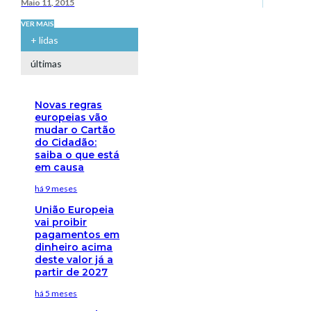
Maio 11, 2015
VER MAIS
+ lidas
últimas
Novas regras
europeias vão
mudar o Cartão
do Cidadão:
saiba o que está
em causa
há 9 meses
União Europeia
vai proibir
pagamentos em
dinheiro acima
deste valor já a
partir de 2027
há 5 meses