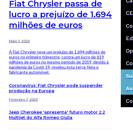
Ca
Fiat Chrysler passa de
lucro a prejuízo de 1.694
CE
milhões de euros
Co
Ed
Maio 5, 2020
Op
A Fiat Chrysler teve um prejuízo de 1.694 milhões de
euros no primeiro trimestre, contra um lucro de 619
milhões de euros no mesmo período de 2019, devido à
Co
pandemia da Covid-19, revelou esta terça-feira o
fabricante automóvel.
Su
Coronavírus: Fiat Chrysler pode suspender
As
produção na Europa
Fevereiro 7, 2020
Co
Jeep Cherokee 'apresenta' futuro motor 2.2
Multijet do Alfa Romeo Giulia