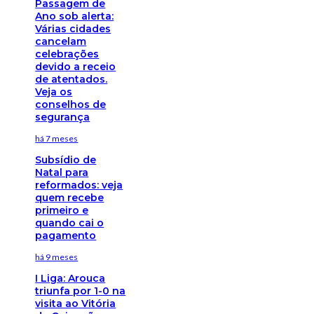
Passagem de
Ano sob alerta:
Várias cidades
cancelam
celebrações
devido a receio
de atentados.
Veja os
conselhos de
segurança
há 7 meses
Subsídio de
Natal para
reformados: veja
quem recebe
primeiro e
quando cai o
pagamento
há 9 meses
I Liga: Arouca
triunfa por 1-0 na
visita ao Vitória