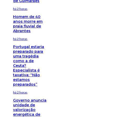
de Guimarães
há 2 horas
Homem de 40
anos morre em
praia fluvial de
Abrantes
há 2 horas
Portugal estaria
preparado para
uma tragédia
como a de
Ceuta?
Especialista é
taxativa: “Não
estamos
preparados”
há 2 horas
Governo anuncia
unidade de
valorização
energética de