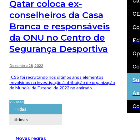
Ca
Qatar coloca ex-
conselheiros da Casa
CE
Branca e responsáveis
Co
da ONU no Centro de
Ed
Segurança Desportiva
Op
Dezembro 28, 2022
Co
ICSS foi recrutando nos últimos anos elementos
Su
envolvidos na investigação à atribuição de organização
do Mundial de Futebol de 2022 no emirado.
As
VER MAIS
Co
+ lidas
últimas
Novas regras