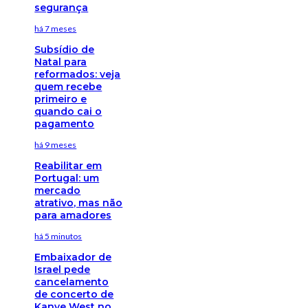
segurança
há 7 meses
Subsídio de
Natal para
reformados: veja
quem recebe
primeiro e
quando cai o
pagamento
há 9 meses
Reabilitar em
Portugal: um
mercado
atrativo, mas não
para amadores
há 5 minutos
Embaixador de
Israel pede
cancelamento
de concerto de
Kanye West no