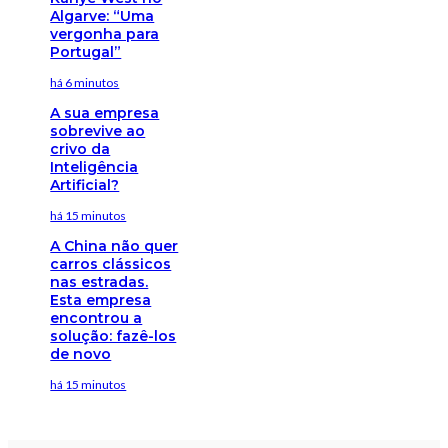
Algarve: “Uma
vergonha para
Portugal”
há 6 minutos
A sua empresa
sobrevive ao
crivo da
Inteligência
Artificial?
há 15 minutos
A China não quer
carros clássicos
nas estradas.
Esta empresa
encontrou a
solução: fazê-los
de novo
há 15 minutos