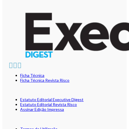
Ficha Técnica
Ficha Técnica Revista Risco
Estatuto Editorial Executive Digest
Estatuto Editorial Revista Risco
Assinar Edição Impressa
Termos de Utilização