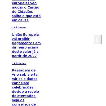
europeias vão
mudar o Cartão
do Cidadão:
saiba o que está
em causa
há 9 meses
União Europeia
vai proibir
pagamentos em
dinheiro acima
deste valor já a
partir de 2027
há 5 meses
Passagem de
Ano sob alerta:
Várias cidades
cancelam
celebrações
devido a receio
de atentados.
Veja os
conselhos de