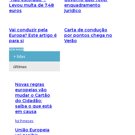
Levou multa de 7,48
enquadramento
euros
jurídico
Vai conduzir pela
Carta de condução
Europa? Este artigo é
por pontos chega no
para si
Verão
VER MAIS
+ lidas
últimas
Novas regras
europeias vão
mudar o Cartão
do Cidadão:
saiba o que está
em causa
há 9 meses
União Europeia