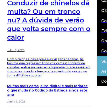
Ca
Conduzir de chinelos dá
multa? Ou em tronco
CE
nu? A dúvida de verão
Co
que volta sempre com o
Ed
calor
Op
Julho 5, 2026
Co
Com o calor, as idas à praia e as viagens de férias, há
Su
hábitos que regressam todos os verões: conduzir de
chinelos, entrar no carro em roupa leve ou até seguir em
As
tronco nu quando a temperatura dentro do veículo se
torna difícil de suportar
Co
Multas mais caras, auto digital e mais radares:
o que muda no Código da Estrada ainda este
ano
Junho 1, 2026