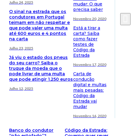
Julho 24, 2025
mudar: O que
precisa saber
O sinal na estrada que os
condutores em Portugal
Novembro 20, 2020
teimam em não respeitar e
que pode valer uma multa
Está a tirar a
até 600 euros e 4 pontos
carta? Saiba
na carta
como fazer
testes de
Julho 23, 2025
Código da
Estrada
Já viu o estado dos pneus
do seu carro? Saiba o
Novembro 17, 2020
truque da moeda que o
pode livrar de uma multa
Carta de
que pode atingir 1.250 euros
condução
digital e multas
Julho 12, 2025
mais pesadas:
Código da
Estrada vai
mudar
Novembro 16, 2020
Banco do condutor
Código da Estrada:
“não estofado”?
Governo quer rever