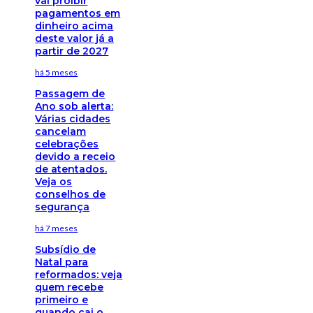
vai proibir
pagamentos em
dinheiro acima
deste valor já a
partir de 2027
há 5 meses
Passagem de
Ano sob alerta:
Várias cidades
cancelam
celebrações
devido a receio
de atentados.
Veja os
conselhos de
segurança
há 7 meses
Subsídio de
Natal para
reformados: veja
quem recebe
primeiro e
quando cai o