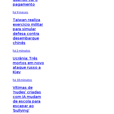
pagamento
há 9 meses
Taiwan realiza
exercício militar
para simular
defesa contra
desembarque
chinês
há 2 minutos
Ucrânia: Três
mortos em novo
ataque russo a
Kiev
há 18 minutos
Vítimas de
‘nudes’ criadas
com IA mudam
de escola para
escapar ao
‘bullying’