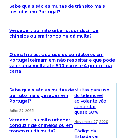
Sabe quais são as multas de trânsito mais
pesadas em Portugal?
Verdade… ou mito urbano: conduzir de
chinelos ou em tronco nu dá multa?
O sinal na estrada que os condutores em
Portugal teimam em não respeitar e que pode
valer uma multa até 600 euros e 4 pontos na
carta
Sabe quais são as multas de
Multas para uso
trânsito mais pesadas em
do telemóvel
Portugal?
ao volante vão
aumentar
Julho 29, 2025
quase 50%
Verdade… ou mito urbano:
Novembro 27, 2020
conduzir de chinelos ou em
tronco nu dá multa?
Código da
Estrada vai