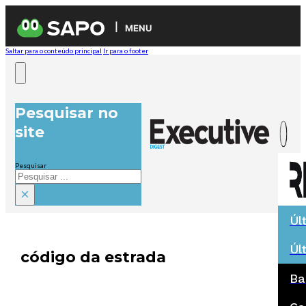
MENU
Saltar para o conteúdo principal
Ir para o footer
Pesquisar no
site
Pesquisar
×
Úl
Úl
código da estrada
Ba