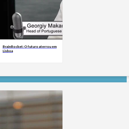
BrainRocket: O futuro aterrou em
Lisboa