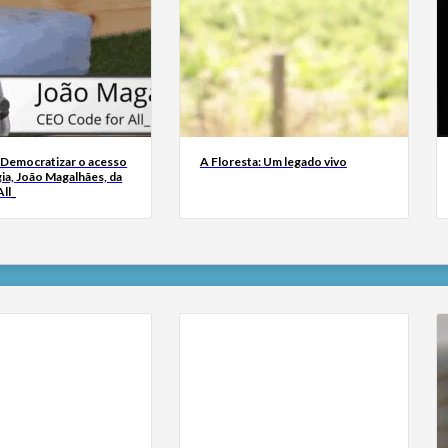
 Democratizar o acesso
A Floresta: Um legado vivo
ia, João Magalhães, da
ll_