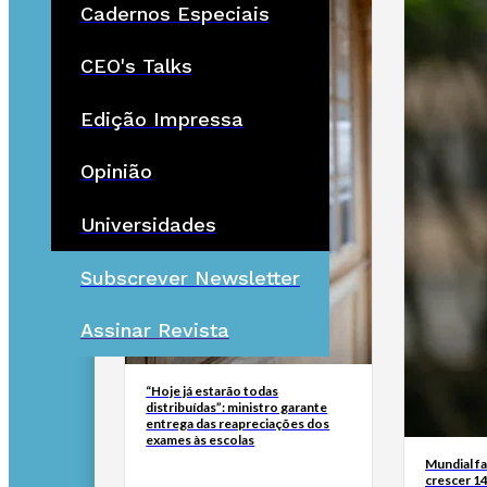
Cadernos Especiais
CEO's Talks
Edição Impressa
Opinião
Universidades
Subscrever Newsletter
Assinar Revista
“Hoje já estarão todas
distribuídas”: ministro garante
entrega das reapreciações dos
exames às escolas
Mundial fa
crescer 14