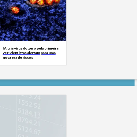
IA cria vírus do zero pela primeira
vez: cientistas alertam para uma
nova era de riscos