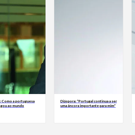
a: Como a portuguesa
Diáspora: “Portugal continua a ser
egou ao mundo
uma âncora importante para mim”