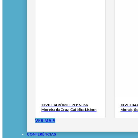
XLVIII BARÓMETRO: Nuno
XLVIII B
Moreira da Cruz, Católica Lisbon
Morais, S
VER MAIS
CONFERÊNCIAS