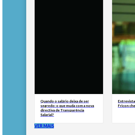
Quando o salário deixa de ser
Entrevist
segredo: o que muda com a nova
Fricon ch
directiva de Transparência
Salarial?
VER MAIS