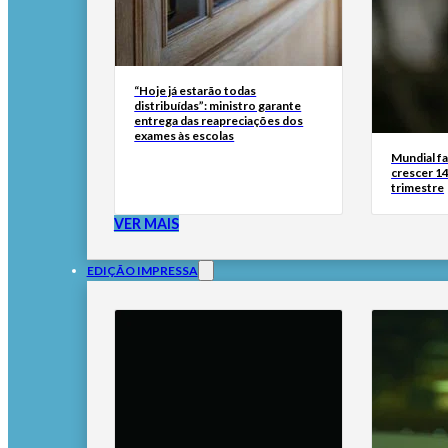
“Hoje já estarão todas
distribuídas”: ministro garante
entrega das reapreciações dos
exames às escolas
Mundial fa
crescer 14
trimestre
VER MAIS
EDIÇÃO IMPRESSA