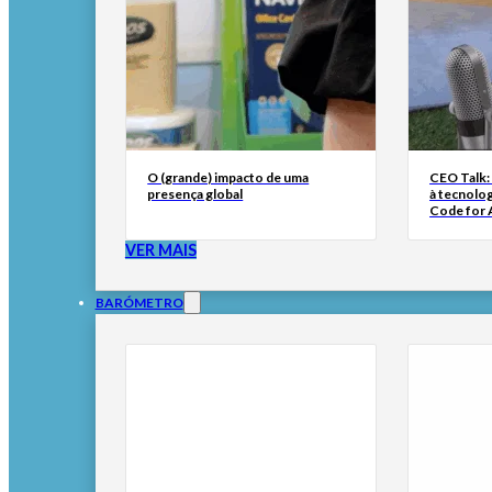
O (grande) impacto de uma
CEO Talk:
presença global
à tecnolog
Code for A
VER MAIS
BARÓMETRO