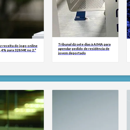
Tribunal dá sete dias à AIMA para
z receita do jogo online
agendar pedido de residência de
,4% para 328 M€ no 2.º
jovem deportado