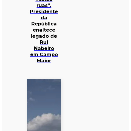
ruas”.
Presidente
da
República
enaltece
legado de
Rui
Nabeiro
em Campo
Maior