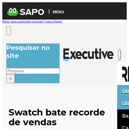
MENU
Saltar para o conteúdo principal
Ir para o footer
Pesquisar no
site
Pesquisar
×
Úl
Úl
Swatch bate recorde
Ba
de vendas
Ca