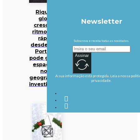
Riqueza
global
Newsletter
cresce ao
ritmo mais
rápido
Subscreva e receba todas as novidades.
desde 2021:
Portugal
Assinar
pode ganhar
espaço na
nova
A sua informação está protegida. Leia a nossa políti
geografia do
privacidade.
investimento