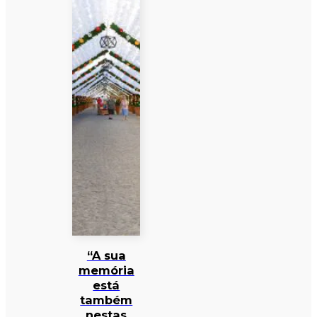
“A sua
memória
está
também
nestas