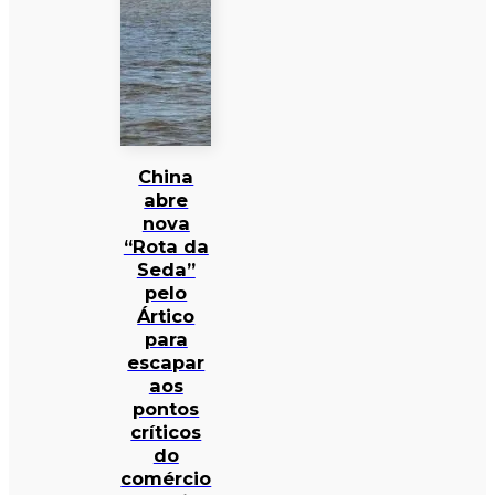
China
abre
nova
“Rota da
Seda”
pelo
Ártico
para
escapar
aos
pontos
críticos
do
comércio