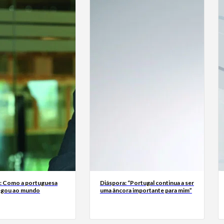
a: Como a portuguesa
Diáspora: “Portugal continua a ser
egou ao mundo
uma âncora importante para mim”