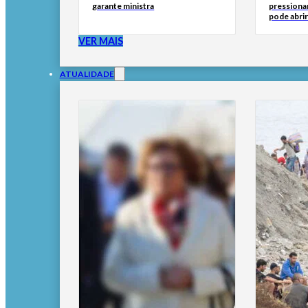
garante ministra
pressionar
pode abri
VER MAIS
ATUALIDADE