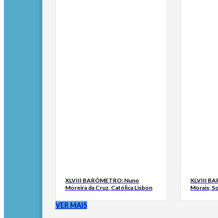
XLVIII BARÓMETRO: Nuno
XLVIII B
Moreira da Cruz, Católica Lisbon
Morais, S
VER MAIS