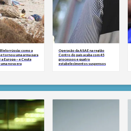
Bielorrússia: como a
Operação da ASAE na região
se tornou uma arma para
Centro do país acaba com 45
 a Europa – e Ceuta
processos e quatro
r uma nova era
estabelecimentos suspensos