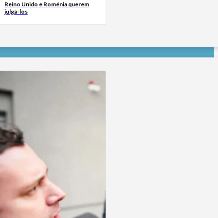
Reino Unido e Roménia querem
julgá-los