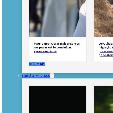
Mau tempo: Obras mais urgentes
De Cuba à 
nas praias estão concluídas,
migração 
garante ministra
pressionar
pode abri
VER MAIS
EDIÇÃO IMPRESSA