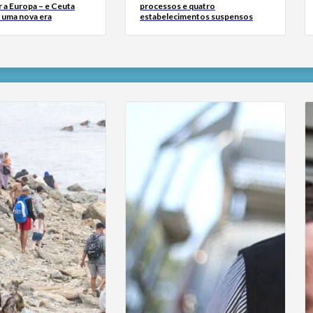
 a Europa – e Ceuta
processos e quatro
r uma nova era
estabelecimentos suspensos