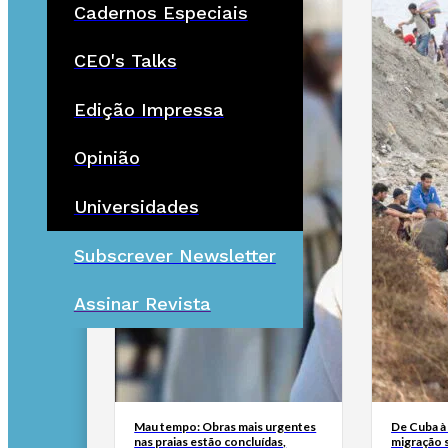
Cadernos Especiais
CEO's Talks
Edição Impressa
Opinião
Universidades
Subscrever Newsletter
Assinar Revista
Mau tempo: Obras mais urgentes
De Cuba à 
nas praias estão concluídas,
migração 