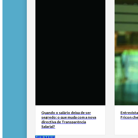
Quando o salário deixa de ser
Entrevist
segredo: o que muda com a nova
Fricon ch
directiva de Transparência
Salarial?
VER MAIS