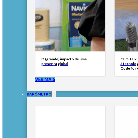
O (grande) impacto de uma
CEO Talk:
presença global
à tecnolog
Code for A
VER MAIS
BARÓMETRO