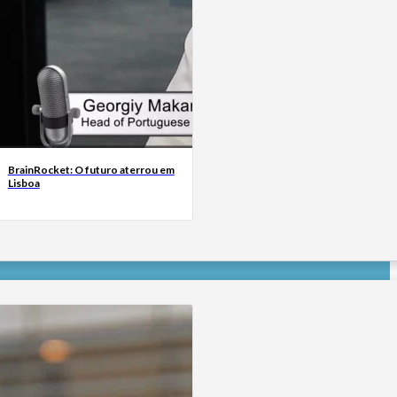
BrainRocket: O futuro aterrou em
Lisboa