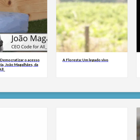
 Democratizar o acesso
A Floresta: Um legado vivo
ia, João Magalhães, da
ll_