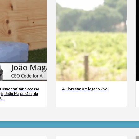
 Democratizar o acesso
A Floresta: Um legado vivo
ia, João Magalhães, da
ll_