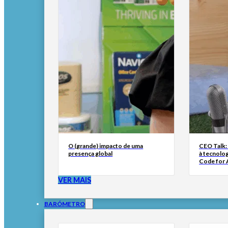
O (grande) impacto de uma
CEO Talk:
presença global
à tecnolog
Code for A
VER MAIS
BARÓMETRO