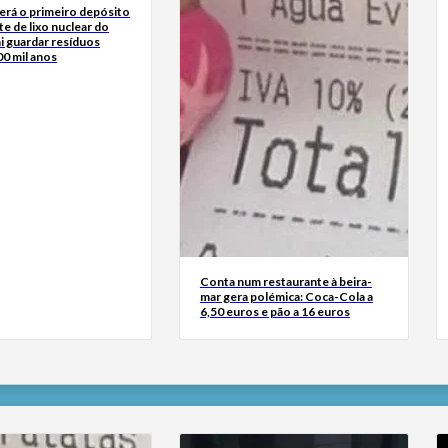
terá o primeiro depósito
e de lixo nuclear do
i guardar resíduos
00 mil anos
Conta num restaurante à beira-
mar gera polémica: Coca-Cola a
6,50 euros e pão a 16 euros