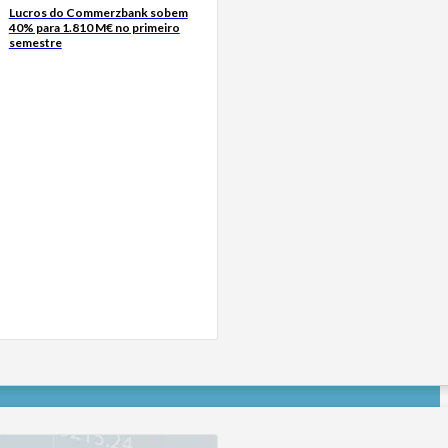
Lucros do Commerzbank sobem
40% para 1.810 M€ no primeiro
semestre