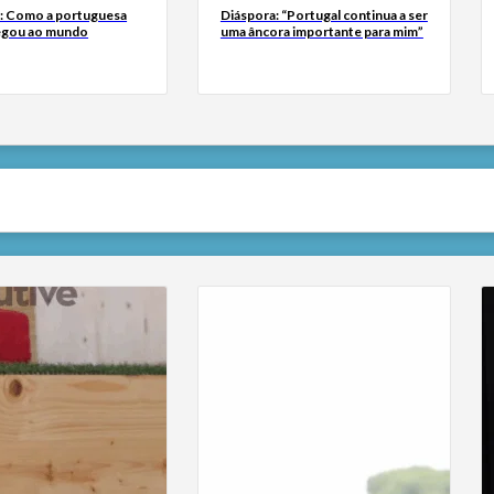
a: Como a portuguesa
Diáspora: “Portugal continua a ser
egou ao mundo
uma âncora importante para mim”