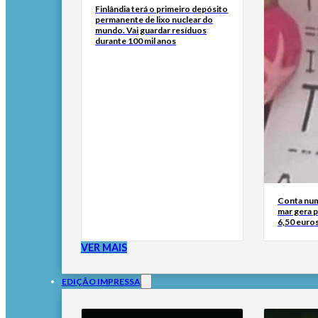
Finlândia terá o primeiro depósito
permanente de lixo nuclear do
mundo. Vai guardar resíduos
durante 100 mil anos
Conta num
mar gera 
6,50 euros
VER MAIS
EDIÇÃO IMPRESSA