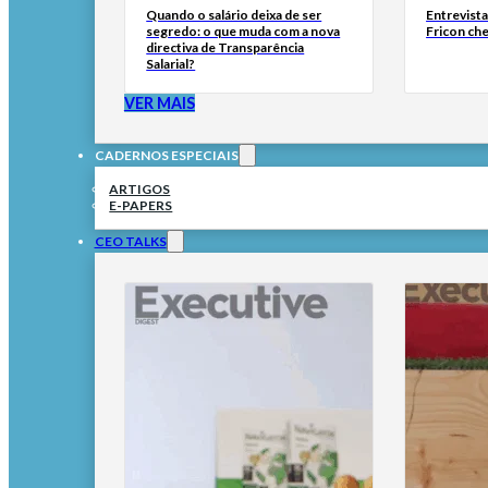
Quando o salário deixa de ser
Entrevist
segredo: o que muda com a nova
Fricon ch
directiva de Transparência
Salarial?
VER MAIS
CADERNOS ESPECIAIS
ARTIGOS
E-PAPERS
CEO TALKS