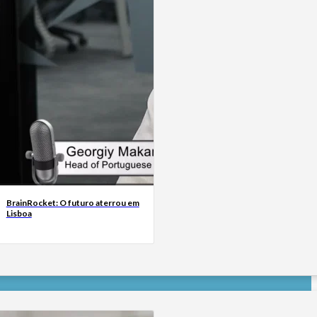
BrainRocket: O futuro aterrou em
Lisboa