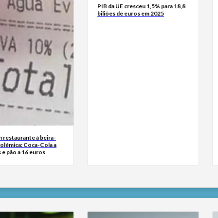
PIB da UE cresceu 1,5% para 18,8
biliões de euros em 2025
 restaurante à beira-
polémica: Coca-Cola a
 e pão a 16 euros