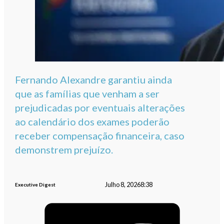
Fernando Alexandre garantiu ainda
que as famílias que venham a ser
prejudicadas por eventuais alterações
ao calendário dos exames poderão
receber compensação financeira, caso
demonstrem prejuízo.
Julho 8, 2026
8:38
Executive Digest