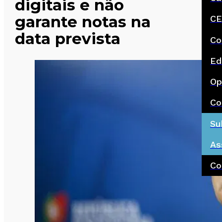
digitais e não
garante notas na
CE
data prevista
Co
Ed
Op
Co
Su
As
Co