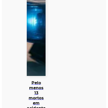
Pelo
menos
13
mortos
em