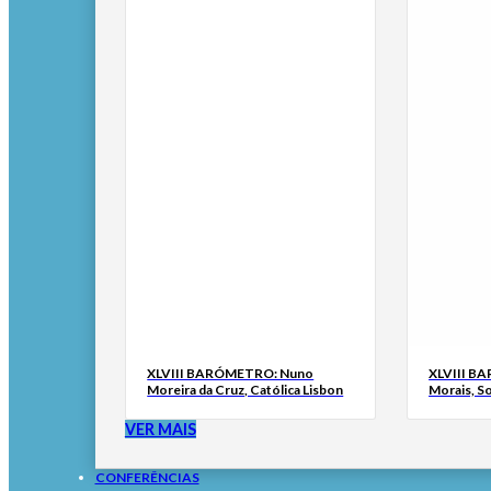
XLVIII BARÓMETRO: Nuno
XLVIII B
Moreira da Cruz, Católica Lisbon
Morais, S
VER MAIS
CONFERÊNCIAS