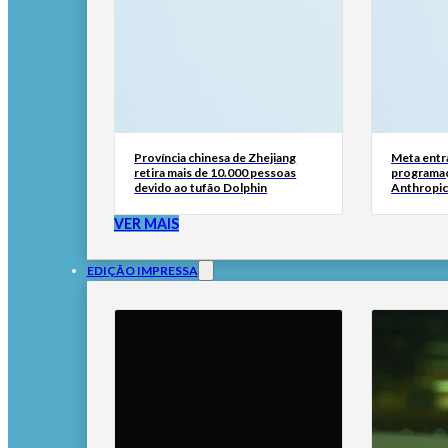
Província chinesa de Zhejiang
Meta entr
retira mais de 10.000 pessoas
programaç
devido ao tufão Dolphin
Anthropic
VER MAIS
EDIÇÃO IMPRESSA