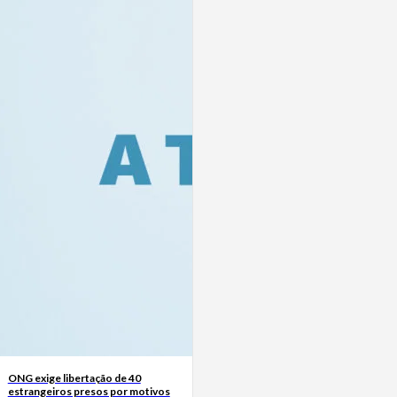
ONG exige libertação de 40
estrangeiros presos por motivos