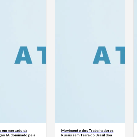
a em mercado da
Movimento dos Trabalhadores
ão IA dominado pela
Rurais sem Terra do Brasil doa