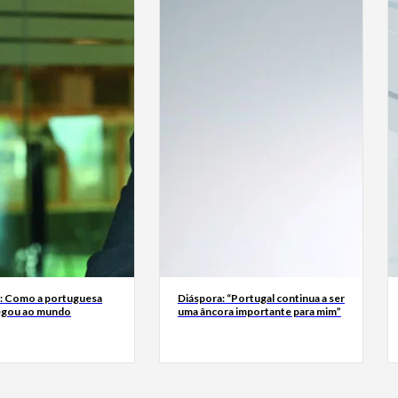
a: Como a portuguesa
Diáspora: “Portugal continua a ser
egou ao mundo
uma âncora importante para mim”