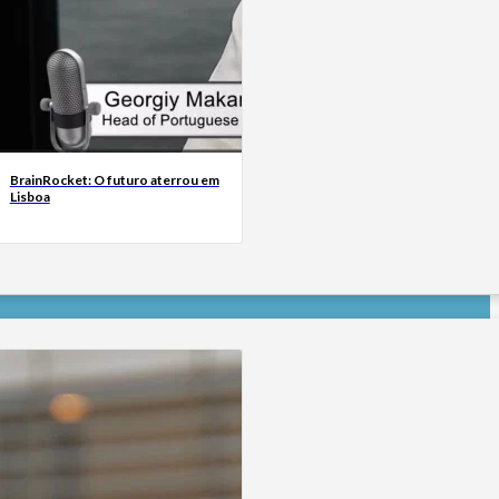
BrainRocket: O futuro aterrou em
Lisboa