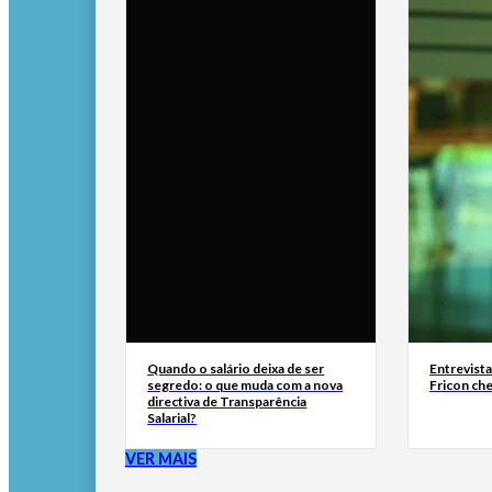
Quando o salário deixa de ser
Entrevist
segredo: o que muda com a nova
Fricon ch
directiva de Transparência
Salarial?
VER MAIS