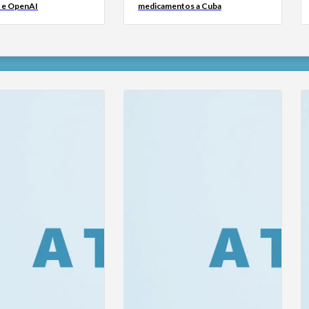
 e OpenAI
medicamentos a Cuba