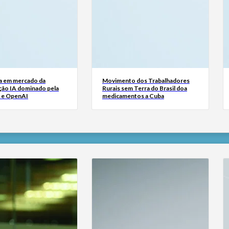
a em mercado da
Movimento dos Trabalhadores
ão IA dominado pela
Rurais sem Terra do Brasil doa
 e OpenAI
medicamentos a Cuba