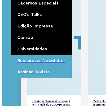
Cadernos Especiais
CEO's Talks
Edição Impressa
Opinião
Universidades
Subscrever Newsletter
Assinar Revista
Província chinesa de Zhejiang
Meta entr
retira mais de 10.000 pessoas
programaç