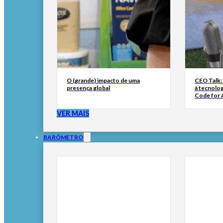
O (grande) impacto de uma
CEO Talk:
presença global
à tecnolog
Code for A
VER MAIS
BARÓMETRO