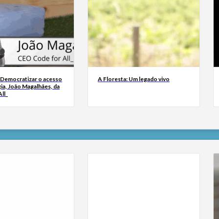
 Democratizar o acesso
A Floresta: Um legado vivo
ia, João Magalhães, da
ll_