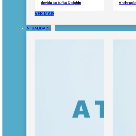
devido ao tufão Dolphin
Anthropic
VER MAIS
ATUALIDADE