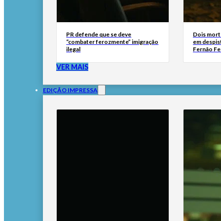
PR defende que se deve
Dois mort
“combater ferozmente” imigração
em despis
ilegal
Fernão Fe
VER MAIS
EDIÇÃO IMPRESSA