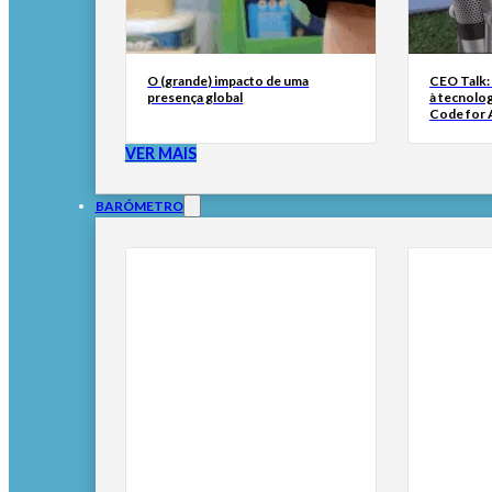
O (grande) impacto de uma
CEO Talk:
presença global
à tecnolog
Code for A
VER MAIS
BARÓMETRO