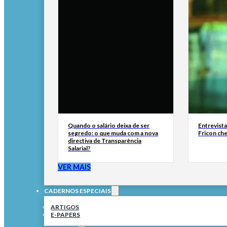
Quando o salário deixa de ser
Entrevist
segredo: o que muda com a nova
Fricon ch
directiva de Transparência
Salarial?
VER MAIS
CADERNOS ESPECIAIS
ARTIGOS
E-PAPERS