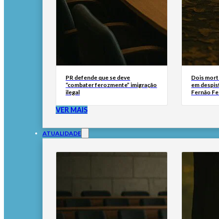
PR defende que se deve
Dois mort
“combater ferozmente” imigração
em despis
ilegal
Fernão Fe
VER MAIS
ATUALIDADE