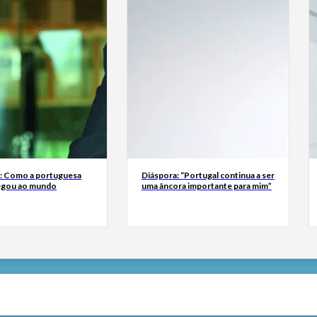
a: Como a portuguesa
Diáspora: “Portugal continua a ser
egou ao mundo
uma âncora importante para mim”