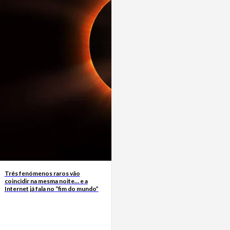
Três fenómenos raros vão
coincidir na mesma noite… e a
Internet já fala no “fim do mundo”