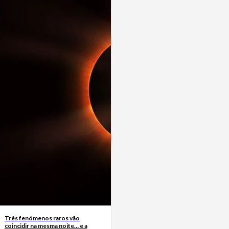
Três fenómenos raros vão
coincidir na mesma noite… e a