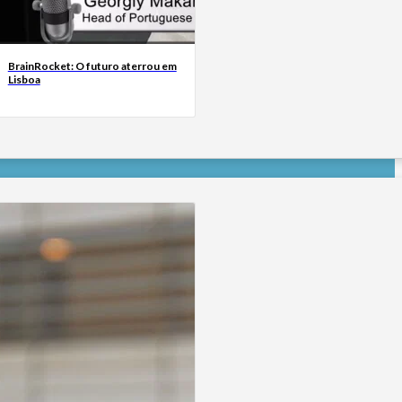
BrainRocket: O futuro aterrou em
Lisboa