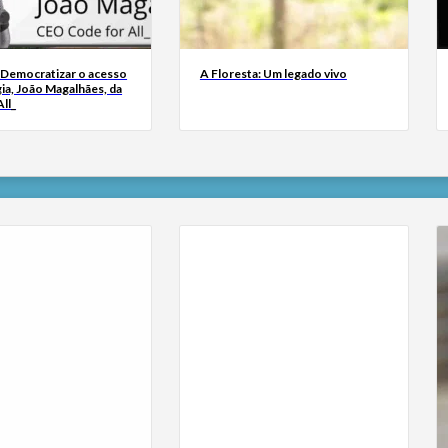
 Democratizar o acesso
A Floresta: Um legado vivo
ia, João Magalhães, da
ll_