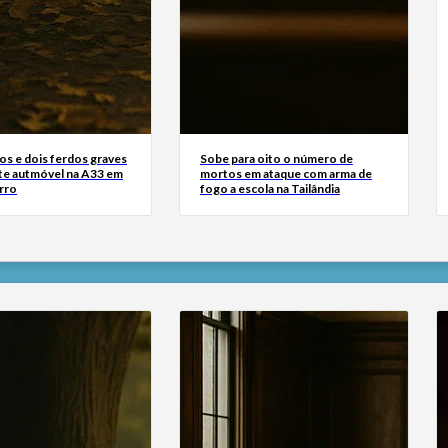
os e dois ferdos graves
Sobe para oito o número de
te autmóvel na A33 em
mortos em ataque com arma de
rro
fogo a escola na Tailândia