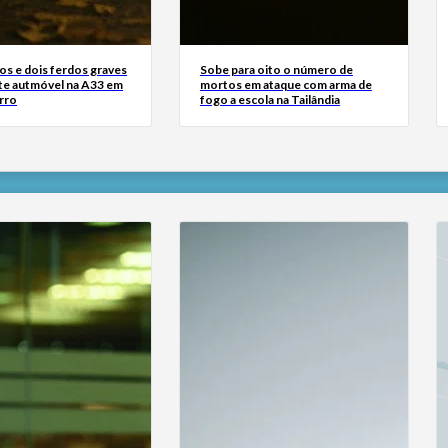
os e dois ferdos graves
Sobe para oito o número de
te autmóvel na A33 em
mortos em ataque com arma de
rro
fogo a escola na Tailândia