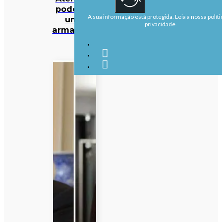
pode ser
A sua informação está protegida. Leia a nossa políti
uma
privacidade.
armadilha