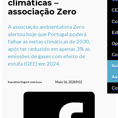
climáticas –
associação Zero
CE
Co
A associação ambientalista Zero
Ed
alertou hoje que Portugal poderá
falhar as metas climáticas de 2030,
Op
após ter reduzido em apenas 3% as
Co
emissões de gases com efeito de
estufa (GEE) em 2024.
Su
As
Maio 16, 2026
9:02
Executive Digest com Lusa
Co