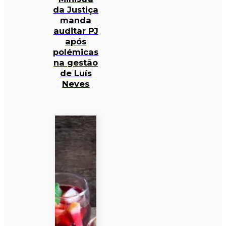
da Justiça
manda
auditar PJ
após
polémicas
na gestão
de Luís
Neves