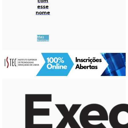
com
esse
nome
Mais
Notícias