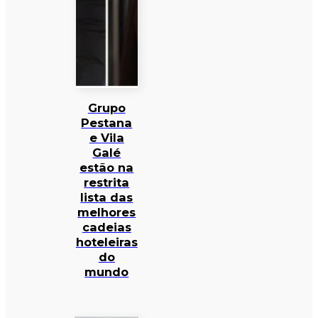
Grupo
Pestana
e Vila
Galé
estão na
restrita
lista das
melhores
cadeias
hoteleiras
do
mundo