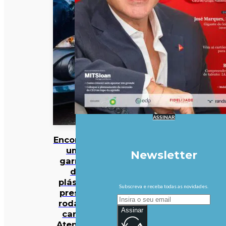
ASSINAR
Encontrou
uma
Newsletter
garrafa
de
plástico
Subscreva e receba todas as novidades.
presa à
roda do
Assinar
carro?
Atenção: