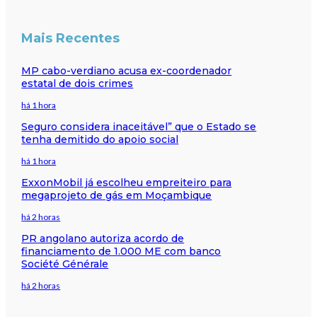
Mais Recentes
MP cabo-verdiano acusa ex-coordenador
estatal de dois crimes
há 1 hora
Seguro considera inaceitável” que o Estado se
tenha demitido do apoio social
há 1 hora
ExxonMobil já escolheu empreiteiro para
megaprojeto de gás em Moçambique
há 2 horas
PR angolano autoriza acordo de
financiamento de 1.000 ME com banco
Société Générale
há 2 horas