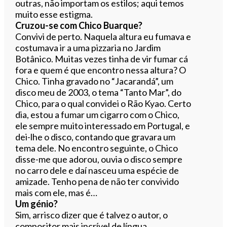
outras, não importam os estilos; aqui temos
muito esse estigma.
Cruzou-se com Chico Buarque?
Convivi de perto. Naquela altura eu fumava e
costumava ir a uma pizzaria no Jardim
Botânico. Muitas vezes tinha de vir fumar cá
fora e quem é que encontro nessa altura? O
Chico. Tinha gravado no “Jacarandá”, um
disco meu de 2003, o tema “Tanto Mar”, do
Chico, para o qual convidei o Rão Kyao. Certo
dia, estou a fumar um cigarro com o Chico,
ele sempre muito interessado em Portugal, e
dei-lhe o disco, contando que gravara um
tema dele. No encontro seguinte, o Chico
disse-me que adorou, ouvia o disco sempre
no carro dele e daí nasceu uma espécie de
amizade. Tenho pena de não ter convivido
mais com ele, mas é…
Um génio?
Sim, arrisco dizer que é talvez o autor, o
compositor mais incrível de língua