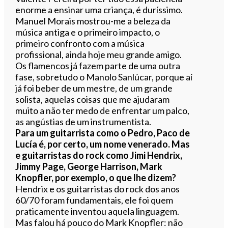
enorme a ensinar uma criança, é duríssimo.
Manuel Morais mostrou-me a beleza da
música antiga e o primeiro impacto, o
primeiro confronto com a música
profissional, ainda hoje meu grande amigo.
Os flamencos já fazem parte de uma outra
fase, sobretudo o Manolo Sanlúcar, porque aí
já foi beber de um mestre, de um grande
solista, aquelas coisas que me ajudaram
muito a não ter medo de enfrentar um palco,
as angústias de um instrumentista.
Para um guitarrista como o Pedro, Paco de
Lucía é, por certo, um nome venerado. Mas
e guitarristas do rock como Jimi Hendrix,
Jimmy Page, George Harrison, Mark
Knopfler, por exemplo, o que lhe dizem?
Hendrix e os guitarristas do rock dos anos
60/70 foram fundamentais, ele foi quem
praticamente inventou aquela linguagem.
Mas falou há pouco do Mark Knopfler: não