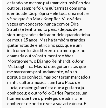
estando no mesmo patamar virtuosístico dos
outros, sempre foi um guitarrista com uma
identidade tão própria – ele toca uma nota e
vê-se que é o Mark Knopfler. Vi-o várias
vezes em concerto, nunca com os Dire
Straits (e tenho muita pena) depois de ter
sido um grande admirador dele quando tinha
os meus 15 anos. Mas há também grandes
guitarristas de elétrica no jazz, que é um
instrumento tão diferente do meu que lhe
chamaria outro instrumento: o Wes
Montgomery, o Django Reinhardt, o John
McLoughlin… Mas há dois guitarristas que
me marcaram profundamente, não só
porque os conheci, mas por terem marcado a
minha cultura musical: um foi o Paco de
Lucía, o maior guitarrista que a guitarra já
conheceu; e outro foi o Carlos Paredes, um
homem que tive o privilégio de admirar e
conhecer de perto e ver a sua arte única. E