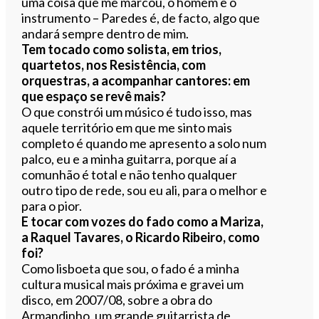
uma coisa que me marcou, o homem e o
instrumento – Paredes é, de facto, algo que
andará sempre dentro de mim.
Tem tocado como solista, em trios,
quartetos, nos Resistência, com
orquestras, a acompanhar cantores: em
que espaço se revê mais?
O que constrói um músico é tudo isso, mas
aquele território em que me sinto mais
completo é quando me apresento a solo num
palco, eu e a minha guitarra, porque aí a
comunhão é total e não tenho qualquer
outro tipo de rede, sou eu ali, para o melhor e
para o pior.
E tocar com vozes do fado como a Mariza,
a Raquel Tavares, o Ricardo Ribeiro, como
foi?
Como lisboeta que sou, o fado é a minha
cultura musical mais próxima e gravei um
disco, em 2007/08, sobre a obra do
Armandinho, um grande guitarrista de