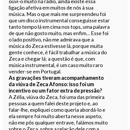
ouvi-o muito na rádio, ainda existe essa
ligação afetiva em muitos de nós à sua
música. Mas o que mais me surpreendeu foi
que um disco instrumental conseguisse estar
tanto tempo lá em cima nos tops, uma palavra
de que não gosto muito, mas enfim… Esse foi
o lado positivo, não me admirava que a
música do Zeca estivesse lá, porque muita
gente conhece, é fácil trabalhar a música do
Zeca e chegar lá; a questão é que, com
música instrumental, é um caso muito raro
vender-se em Portugal.
As gravações tiveram acompanhamento
da viúva de Zeca Afonso: isso foi um
incentivo ou um fator extra de pressão?
A Zélia, viúva do Zeca, foi uma das primeira
pessoas a quem falei deste projeto e, ao
falar-lhe, expliquei como queria abordá-lo e
ela sempre foi muito aberta nesse aspeto,
não me pôs qualquer entrave, falámos muito
sobre o Zeca, sobre a relação dele com a