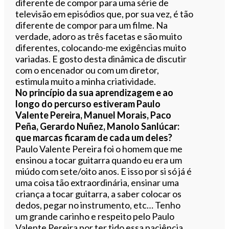
diferente de compor para uma série de
televisão em episódios que, por sua vez, é tão
diferente de compor para um filme. Na
verdade, adoro as três facetas e são muito
diferentes, colocando-me exigências muito
variadas. E gosto desta dinâmica de discutir
com o encenador ou com um diretor,
estimula muito a minha criatividade.
No princípio da sua aprendizagem e ao
longo do percurso estiveram Paulo
Valente Pereira, Manuel Morais, Paco
Peña, Gerardo Nuñez, Manolo Sanlúcar:
que marcas ficaram de cada um deles?
Paulo Valente Pereira foi o homem que me
ensinou a tocar guitarra quando eu era um
miúdo com sete/oito anos. E isso por si só já é
uma coisa tão extraordinária, ensinar uma
criança a tocar guitarra, a saber colocar os
dedos, pegar no instrumento, etc… Tenho
um grande carinho e respeito pelo Paulo
Valente Pereira por ter tido essa paciência