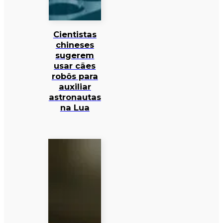
Cientistas
chineses
sugerem
usar cães
robôs para
auxiliar
astronautas
na Lua