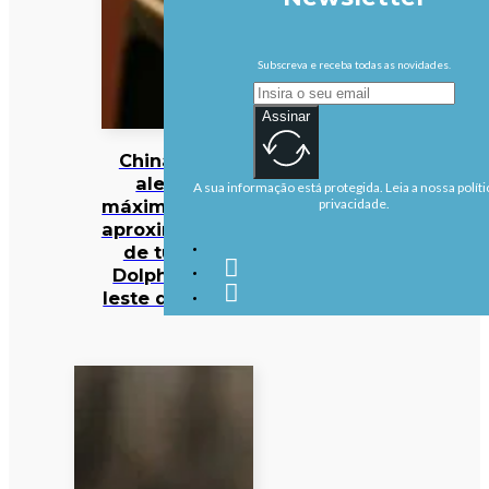
Subscreva e receba todas as novidades.
Assinar
China em
alerta
A sua informação está protegida. Leia a nossa políti
máximo com
privacidade.
aproximação
de tufão
Dolphin ao
leste do país