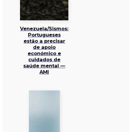
Venezuela/Sismos:
Portugueses
estão a precisar
de apoio
económico e
cuidados de
saúde mental —
AMI