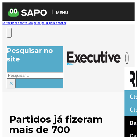
MENU
Saltar para o conteúdo principal
Ir para o footer
Pesquisar no
site
Pesquisar
×
Úl
Úl
Partidos já fizeram
Ba
mais de 700
Ca